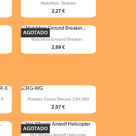

Vista rápida
g
Matchbox Skidster
2,27 €
AGOTADO

Vista rápida
Matchbox Ground Breaker...
2,69 €

Vista rápida
-X
Ruedas Goma Diecast 1/64 WG
2,07 €
AGOTADO

Vista rápida
.
Hot Wheels Airwolf Helicopter