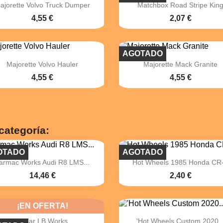


Vista rápida
Vista rápida
ajorette Volvo Truck Dumper
Matchbox Road Stripe Kin
4,55 €
2,07 €
AGOTADO


Vista rápida
Vista rápida
Majorette Volvo Hauler
Majorette Mack Granite
4,55 €
4,55 €
categoría:
OTADO
AGOTADO


Vista rápida
Vista rápida
armac Works Audi R8 LMS...
Hot Wheels 1985 Honda CR
14,46 €
2,40 €
¡EN OFERTA!


Vista rápida
Vista rápida
Era Car LB Works...
'Hot Wheels Custom 2020..