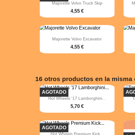

Vista rápida
Majorette Volvo Truck Skip
M
4,55 €

Vista rápida
Majorette Volvo Excavator
4,55 €
16 otros productos en la misma 
AGOTADO
AG

Vista rápida
Hot Wheels '17 Lamborghini...
T
5,70 €
AGOTADO

Vista rápida
Hot Wheels Premium Kick...