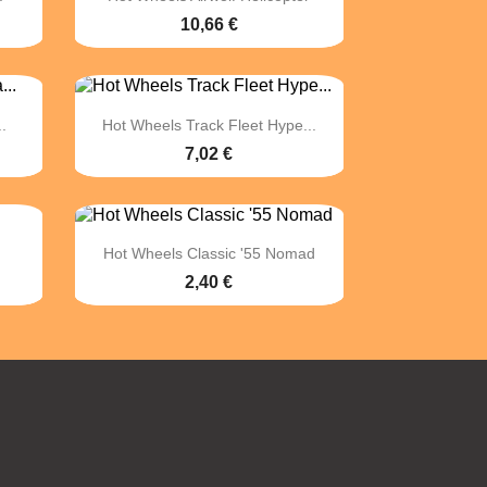
10,66 €

Vista rápida
.
Hot Wheels Track Fleet Hype...
7,02 €

Vista rápida
Hot Wheels Classic '55 Nomad
2,40 €