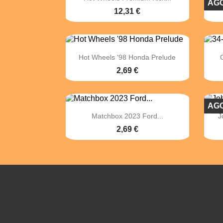
AG
12,31 €

Vista rápida
Hot Wheels '98 Honda Prelude
2,69 €
AG

Vista rápida
Matchbox 2023 Ford...
J
2,69 €
Facebook
Twitter
Instagram