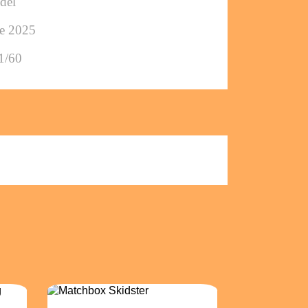
del
ée 2025
1/60