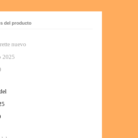
es del producto
ette nuevo 
ño 2025
0
del
25
0