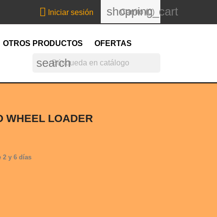
shopping_cart

Carrito
(0)
Iniciar sesión
OTROS PRODUCTOS
OFERTAS
search
O WHEEL LOADER
 2 y 6 días