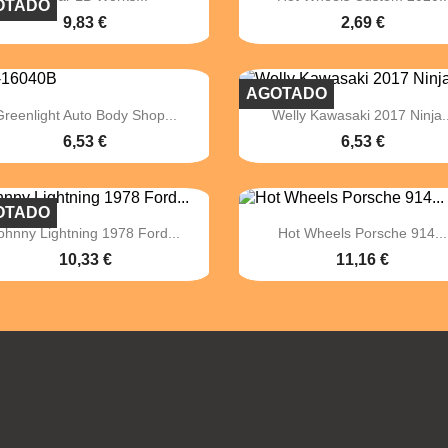
OTADO
9,83 €
2,69 €
AGOTADO


Vista rápida
Vista rápida
Greenlight Auto Body Shop...
Welly Kawasaki 2017 Ninja..
6,53 €
6,53 €
OTADO


Vista rápida
Vista rápida
ohnny Lightning 1978 Ford...
Hot Wheels Porsche 914...
10,33 €
11,16 €