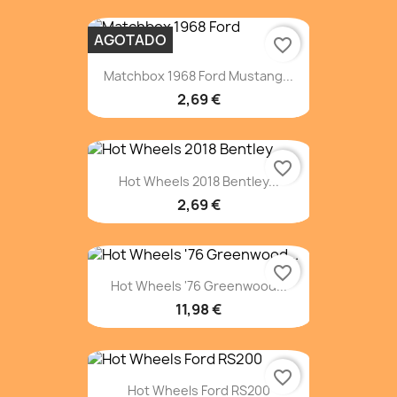
AGOTADO
favorite_border
Matchbox 1968 Ford Mustang...
2,69 €
favorite_border
Hot Wheels 2018 Bentley...
2,69 €
favorite_border
Hot Wheels '76 Greenwood...
11,98 €
favorite_border
Hot Wheels Ford RS200