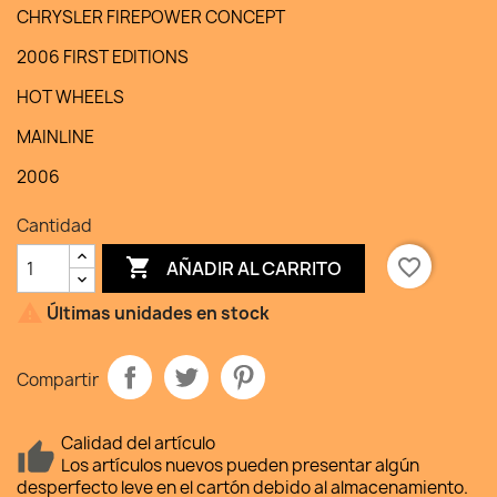
CHRYSLER FIREPOWER CONCEPT
2006 FIRST EDITIONS
HOT WHEELS
MAINLINE
2006
Cantidad

favorite_border
AÑADIR AL CARRITO

Últimas unidades en stock
Compartir
Calidad del artículo
Los artículos nuevos pueden presentar algún
desperfecto leve en el cartón debido al almacenamiento.