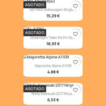
AGOTADO
favorite_border
M2 1960 Volkswagen Single...
15,29 €
AGOTADO
favorite_border
Greenlight Taller De Fin De...
18,93 €
favorite_border
Majorette Alpine A110R
4,88 €
AGOTADO
favorite_border
Welly Kawasaki 2017 Ninja...
6,53 €