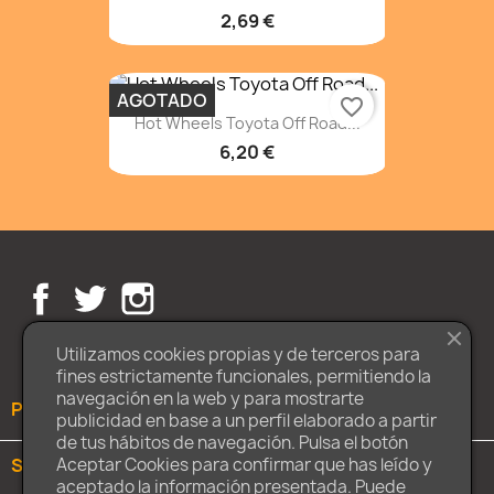
2,69 €
AGOTADO
favorite_border
Hot Wheels Toyota Off Road...
6,20 €
Facebook
Twitter
Instagram
Utilizamos cookies propias y de terceros para
fines estrictamente funcionales, permitiendo la
navegación en la web y para mostrarte
PRODUCTOS

publicidad en base a un perfil elaborado a partir
de tus hábitos de navegación. Pulsa el botón
SOBRE NOSOTROS

Aceptar Cookies para confirmar que has leído y
aceptado la información presentada. Puede