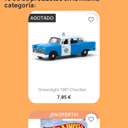
categoría:
AGOTADO
favorite_border
Greenlight 1961 Checker...
7,85 €
¡EN OFERTA!
favorite_border