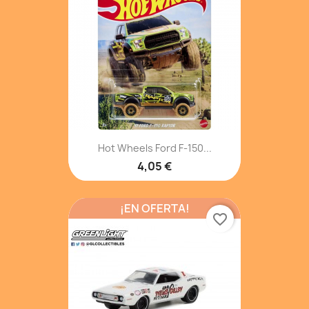
Hot Wheels Ford F-150...
4,05 €
¡EN OFERTA!
favorite_border