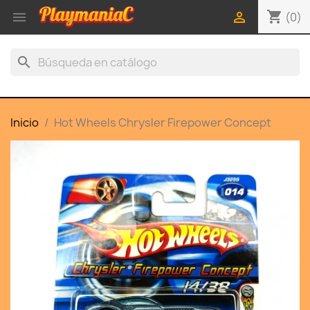
shopping_cart


(0)
search
Inicio
Hot Wheels Chrysler Firepower Concept