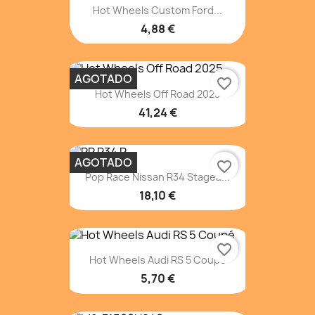
Hot Wheels Custom Ford...
4,88 €
AGOTADO
favorite_border
Hot Wheels Off Road 2025
41,24 €
AGOTADO
favorite_border
Pop Race Nissan R34 Stagea...
18,10 €
favorite_border
Hot Wheels Audi RS 5 Coupé
5,70 €