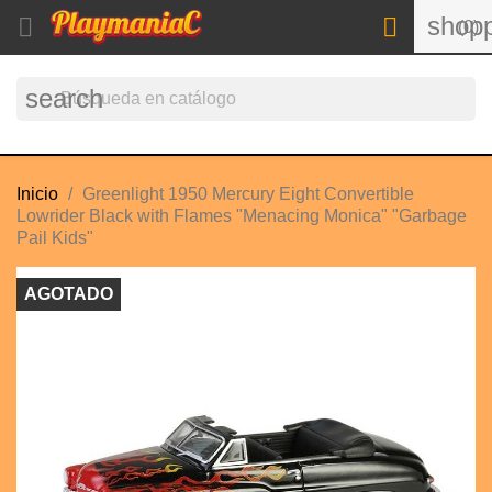
shopp


(0)
search
Inicio
Greenlight 1950 Mercury Eight Convertible
Lowrider Black with Flames "Menacing Monica" "Garbage
Pail Kids"
AGOTADO