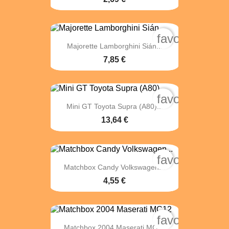
favorite_bord
Majorette Lamborghini Sián...
7,85 €
favorite_bord
Mini GT Toyota Supra (A80)...
13,64 €
favorite_bord
Matchbox Candy Volkswagen...
4,55 €
favorite_bord
Matchbox 2004 Maserati MC12