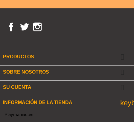
Facebook
Twitter
Instagram

PRODUCTOS

SOBRE NOSOTROS

SU CUENTA
key
INFORMACIÓN DE LA TIENDA
Playmaniac.es