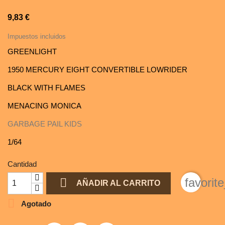
9,83 €
Impuestos incluidos
GREENLIGHT
1950 MERCURY EIGHT CONVERTIBLE LOWRIDER
BLACK WITH FLAMES
MENACING MONICA
GARBAGE PAIL KIDS
1/64
Cantidad

favorit
AÑADIR AL CARRITO

Agotado