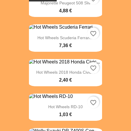
Majorette Peugeot 508 SW
4,88 €
favorite_border
Hot Wheels Scuderia Ferrari...
7,36 €
favorite_border
Hot Wheels 2018 Honda Civic...
2,40 €
favorite_border
Hot Wheels RD-10
1,03 €