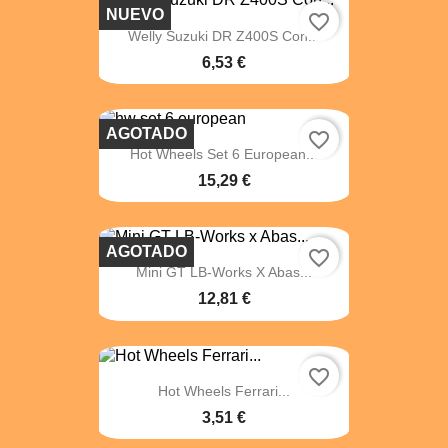
NUEVO
favorite_border
Welly Suzuki DR Z400S Con...
6,53 €
AGOTADO
favorite_border
Hot Wheels Set 6 European...
15,29 €
AGOTADO
favorite_border
Mini GT LB-Works X Abas...
12,81 €
favorite_border
Hot Wheels Ferrari...
3,51 €