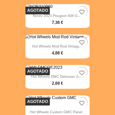
AGOTADO
favorite_border
Norev 2023 Peugeot 408 GT...
7,36 €
favorite_border
Hot Wheels Mod Rod Vintage...
4,88 €
AGOTADO
favorite_border
Hot Wheels DMC Delorean 2023
2,69 €
AGOTADO
favorite_border
Hot Wheels Custom GMC Panel...