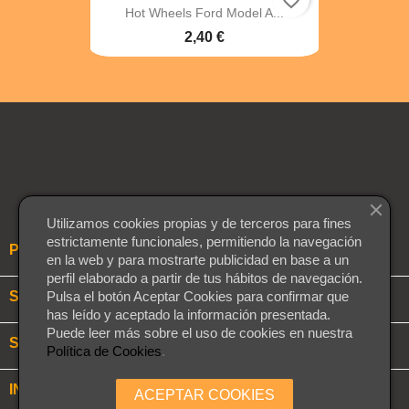
Hot Wheels Ford Model A...
2,40 €
Facebook
Twitter
Instagram
Utilizamos cookies propias y de terceros para fines
estrictamente funcionales, permitiendo la navegación

PRODUCTOS
en la web y para mostrarte publicidad en base a un
perfil elaborado a partir de tus hábitos de navegación.

SOBRE NOSOTROS
Pulsa el botón Aceptar Cookies para confirmar que
has leído y aceptado la información presentada.
Puede leer más sobre el uso de cookies en nuestra

SU CUENTA
Política de Cookies
.
keyboard_arrow_down
INFORMACIÓN DE LA TIENDA
ACEPTAR COOKIES