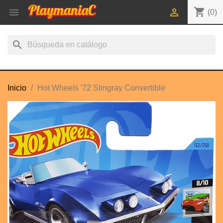
shopping_cart


(0)
search
Inicio
Hot Wheels '72 Stingray Convertible