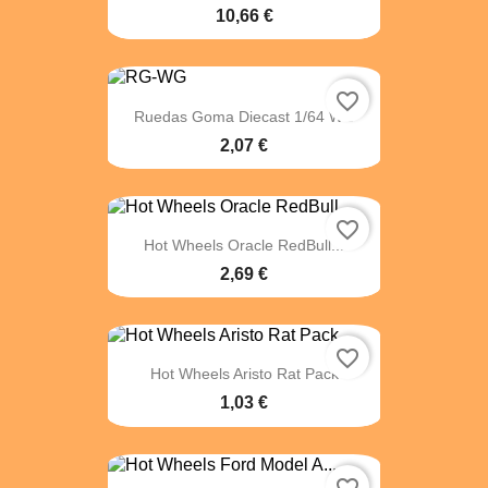
10,66 €
favorite_border
Ruedas Goma Diecast 1/64 WG
2,07 €
favorite_border
Hot Wheels Oracle RedBull...
2,69 €
favorite_border
Hot Wheels Aristo Rat Pack
1,03 €
favorite_border