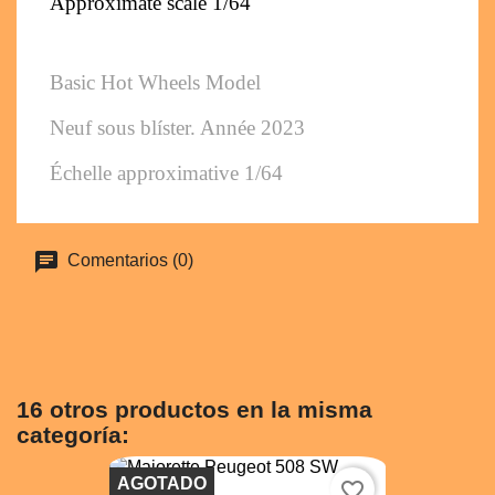
Approximate scale 1/64
Basic Hot Wheels Model
Neuf sous blíster. Année 2023
Échelle approximative 1/64
Comentarios (0)
16 otros productos en la misma
categoría:
AGOTADO
favorite_border