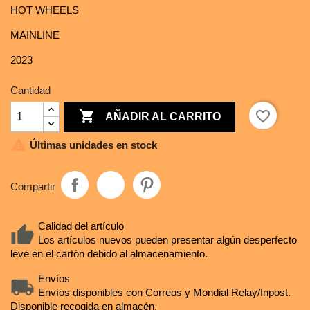
HOT WHEELS
MAINLINE
2023
Cantidad

favorite_border
AÑADIR AL CARRITO

Últimas unidades en stock
Compartir
Calidad del artículo
Los artículos nuevos pueden presentar algún desperfecto
leve en el cartón debido al almacenamiento.
Envíos
Envíos disponibles con Correos y Mondial Relay/Inpost.
Disponible recogida en almacén.