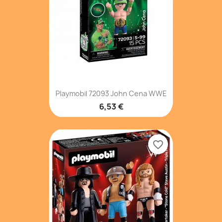
Playmobil 72093 John Cena WWE
6,53 €
favorite_border