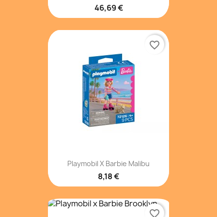
46,69 €
favorite_border
Playmobil X Barbie Malibu
8,18 €
favorite_border