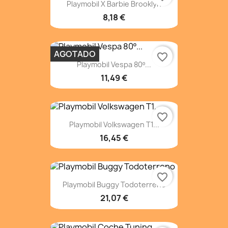
Playmobil X Barbie Brooklyn
8,18 €
AGOTADO
favorite_border
Playmobil Vespa 80º...
11,49 €
favorite_border
Playmobil Volkswagen T1...
16,45 €
favorite_border
Playmobil Buggy Todoterreno
21,07 €