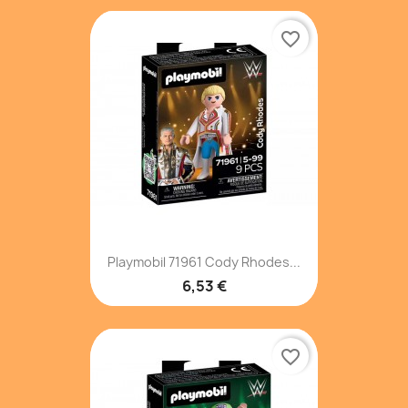
favorite_border
Playmobil 71961 Cody Rhodes...
6,53 €
favorite_border