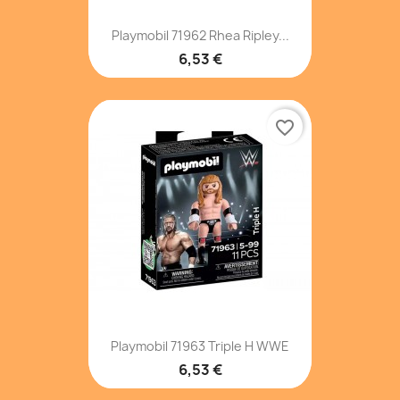
Playmobil 71962 Rhea Ripley...
6,53 €
favorite_border
Playmobil 71963 Triple H WWE
6,53 €