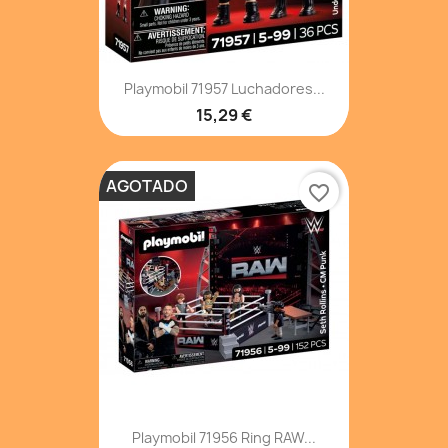
Playmobil 71957 Luchadores...
15,29 €
AGOTADO
favorite_border
Playmobil 71956 Ring RAW...