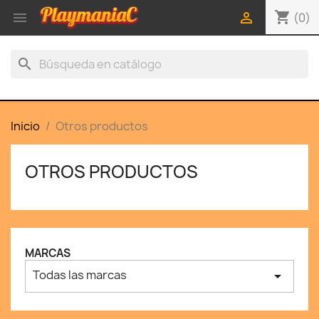
shopping_cart


(0)
search
Inicio
Otros productos
OTROS PRODUCTOS
MARCAS
Todas las marcas
arrow_drop_down