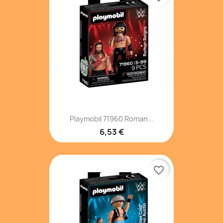
Playmobil 71960 Roman...
6,53 €
favorite_border