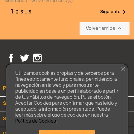
Mostrando 1-26 de 126 artículo(s)
1

Siguiente
2
3
…
5
Volver arriba

Facebook
Twitter
Instagram
Utilizamos cookies propias y de terceros para
fines estrictamente funcionales, permitiendo la
navegación en la web y para mostrarte
PRODUCTOS

publicidad en base a un perfil elaborado a partir
de tus hábitos de navegación. Pulsa el botón
SOBRE NOSOTROS

Aceptar Cookies para confirmar que has leído y
aceptado la información presentada. Puede
leer más sobre el uso de cookies en nuestra
SU CUENTA

Política de Cookies
.
INFORMACIÓN DE LA TIENDA
keyboard_arrow_down