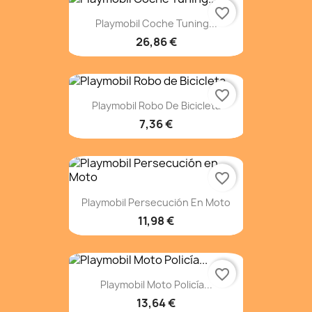
favorite_border
Playmobil Coche Tuning...
26,86 €
favorite_border
Playmobil Robo De Bicicleta
7,36 €
favorite_border
Playmobil Persecución En Moto
11,98 €
favorite_border
Playmobil Moto Policía...
13,64 €