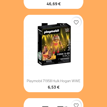
46,69 €
favorite_border
Playmobil 71958 Hulk Hogan WWE
6,53 €
favorite_border