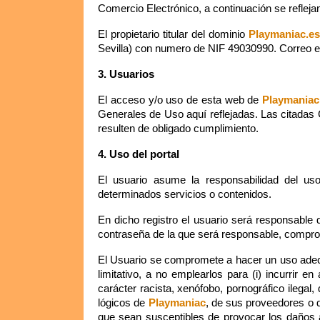
Comercio Electrónico, a continuación se reflejan
El propietario titular del dominio
Playmaniac.es
Sevilla) con numero de NIF 49030990. Correo e
3. Usuarios
El acceso y/o uso de esta web de
Playmaniac
Generales de Uso aquí reflejadas. Las citadas
resulten de obligado cumplimiento.
4. Uso del portal
El usuario asume la responsabilidad del us
determinados servicios o contenidos.
En dicho registro el usuario será responsable 
contraseña de la que será responsable, comprom
El Usuario se compromete a hacer un uso adec
limitativo, a no emplearlos para (i) incurrir en
carácter racista, xenófobo, pornográfico ilegal
lógicos de
Playmaniac
, de sus proveedores o d
que sean susceptibles de provocar los daños an