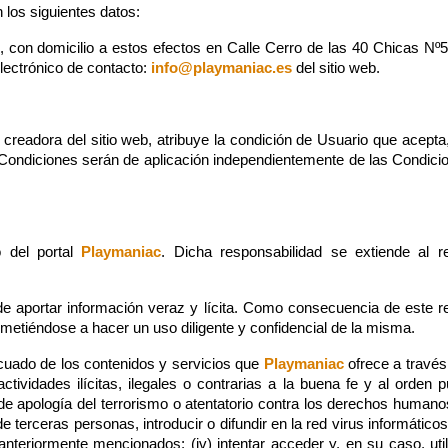
 los siguientes datos:
, con domicilio a estos efectos en Calle Cerro de las 40 Chicas 
lectrónico de contacto:
info@playmaniac.es
del sitio web.
creadora del sitio web, atribuye la condición de Usuario que acept
 Condiciones serán de aplicación independientemente de las Condic
o del portal
Playmaniac
. Dicha responsabilidad se extiende al 
de aportar información veraz y lícita. Como consecuencia de este re
etiéndose a hacer un uso diligente y confidencial de la misma.
uado de los contenidos y servicios que
Playmaniac
ofrece a través
 actividades ilícitas, ilegales o contrarias a la buena fe y al orden 
, de apología del terrorismo o atentatorio contra los derechos humanos
e terceras personas, introducir o difundir en la red virus informático
teriormente mencionados; (iv) intentar acceder y, en su caso, util