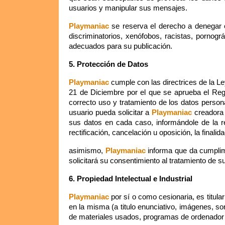
usuarios y manipular sus mensajes.
Playmaniac
se reserva el derecho a denegar o
discriminatorios, xenófobos, racistas, pornográ
adecuados para su publicación.
5. Protección de Datos
Playmaniac
cumple con las directrices de la L
21 de Diciembre por el que se aprueba el Reg
correcto uso y tratamiento de los datos persona
usuario pueda solicitar a
Playmaniac
creadora d
sus datos en cada caso, informándole de la re
rectificación, cancelación u oposición, la final
asimismo,
Playmaniac
informa que da cumplimi
solicitará su consentimiento al tratamiento de 
6. Propiedad Intelectual e Industrial
Playmaniac
por sí o como cesionaria, es titula
en la misma (a titulo enunciativo, imágenes, so
de materiales usados, programas de ordenador n