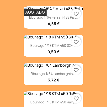
AGOTADO
favorite_border
Bburago 1/64 Ferrari 488 Pista
4,55 €
favorite_border
Bburago 1/18 KTM 450 SX-F...
9,50 €
favorite_border
Bburago 1/64 Lamborghini...
3,72 €
favorite_border
Bburago 1/18 KTM 450 Rally...