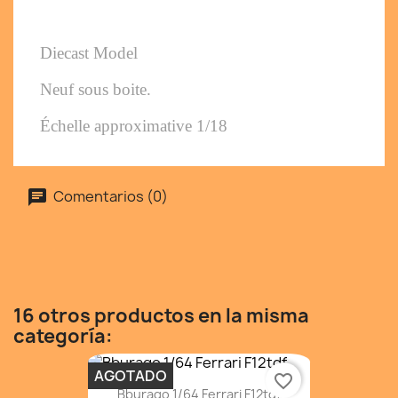
Diecast Model
Neuf sous boite. 
Échelle approximative 1/18
Comentarios (0)
16 otros productos en la misma
categoría:
AGOTADO
favorite_border
Bburago 1/64 Ferrari F12tdf