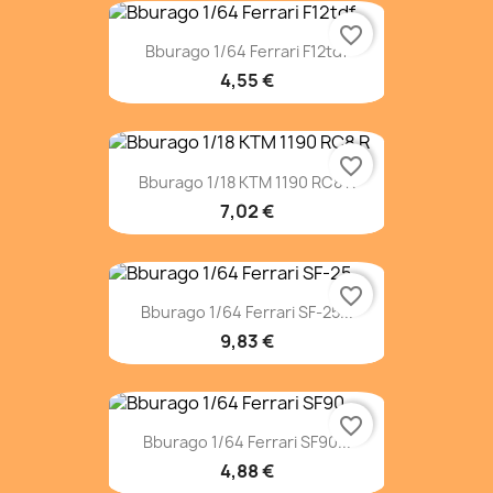
favorite_border
Bburago 1/64 Ferrari F12tdf
4,55 €
favorite_border
Bburago 1/18 KTM 1190 RC8 R
7,02 €
favorite_border
Bburago 1/64 Ferrari SF-25...
9,83 €
favorite_border
Bburago 1/64 Ferrari SF90...
4,88 €