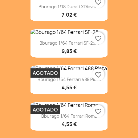
favorite_border
Bburago 1/18 Ducati XDiavel S
7,02 €
favorite_border
Bburago 1/64 Ferrari SF-25...
9,83 €
AGOTADO
favorite_border
Bburago 1/64 Ferrari 488 Pista
4,55 €
AGOTADO
favorite_border
Bburago 1/64 Ferrari Roma
4,55 €