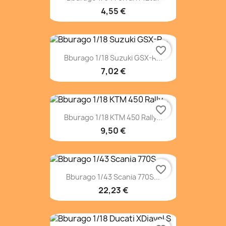
4,55 €
favorite_border
Bburago 1/18 Suzuki GSX-R...
7,02 €
favorite_border
Bburago 1/18 KTM 450 Rally...
9,50 €
favorite_border
Bburago 1/43 Scania 770S...
22,23 €