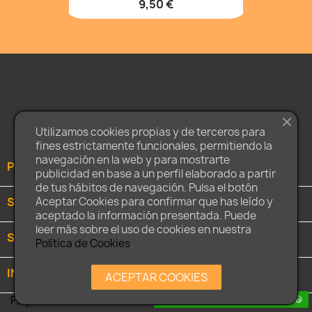
9,50 €
Facebook
Twitter
Instagram
Utilizamos cookies propias y de terceros para
fines estrictamente funcionales, permitiendo la
navegación en la web y para mostrarte
PRODUCTOS

publicidad en base a un perfil elaborado a partir
de tus hábitos de navegación. Pulsa el botón
SOBRE NOSOTROS

Aceptar Cookies para confirmar que has leído y
aceptado la información presentada. Puede
leer más sobre el uso de cookies en nuestra
SU CUENTA

Política de Cookies
.
INFORMACIÓN DE LA TIENDA
keyboard_arrow_down
ACEPTAR COOKIES
Playmaniac.es
¿Necesitas ayuda? Contáctanos 😃