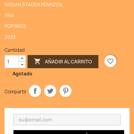
NISSAN STAGEA PENNZOIL
1/64
POP RACE
2023
Cantidad

favorite_border
AÑADIR AL CARRITO

Agotado
Compartir