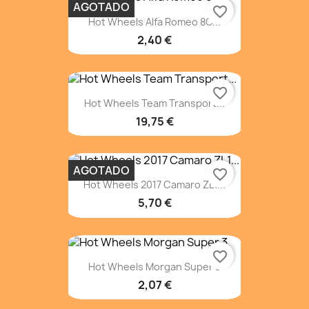
AGOTADO
favorite_border
Hot Wheels Alfa Romeo 8C...
2,40 €
favorite_border
Hot Wheels Team Transport...
19,75 €
AGOTADO
favorite_border
Hot Wheels 2017 Camaro ZL1...
5,70 €
favorite_border
Hot Wheels Morgan Super 3
2,07 €