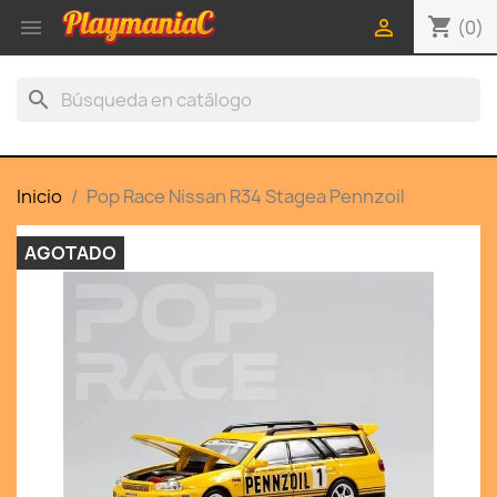
shopping_cart


(0)
search
Inicio
Pop Race Nissan R34 Stagea Pennzoil
AGOTADO