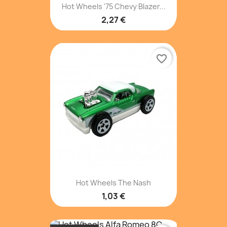
Hot Wheels '75 Chevy Blazer...
2,27 €
favorite_border
Hot Wheels The Nash
1,03 €