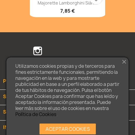
Majorette Lamborghini Sián...
7,85 €
Facebook
Twitter
Instagram
Utilizamos cookies propias y de terceros para
fines estrictamente funcionales, permitiendo la
navegación en la web y para mostrarte
PRODUCTOS

publicidad en base a un perfil elaborado a partir
de tus hábitos de navegación. Pulsa el botón
SOBRE NOSOTROS

Aceptar Cookies para confirmar que has leído y
aceptado la información presentada. Puede
leer más sobre el uso de cookies en nuestra
SU CUENTA

Política de Cookies
.
INFORMACIÓN DE LA TIENDA
keyboard_arrow_down
ACEPTAR COOKIES