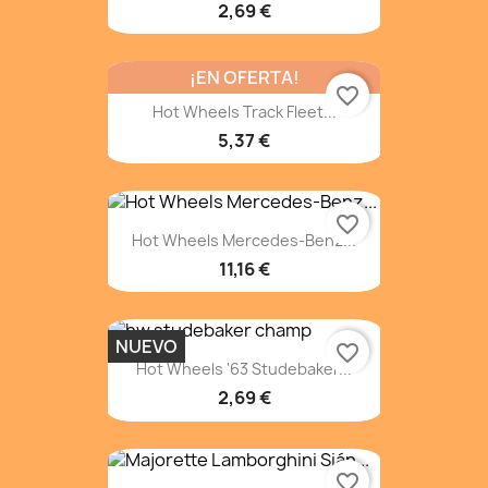
2,69 €
¡EN OFERTA!
favorite_border
Hot Wheels Track Fleet...
5,37 €
favorite_border
Hot Wheels Mercedes-Benz...
11,16 €
NUEVO
favorite_border
Hot Wheels '63 Studebaker...
2,69 €
favorite_border