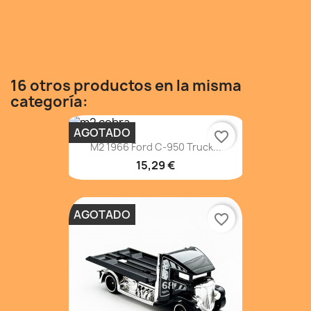
16 otros productos en la misma
categoría:
AGOTADO
favorite_border
M2 1966 Ford C-950 Truck...
15,29 €
AGOTADO
favorite_border