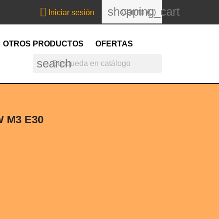
shopping_cart

Carrito
(0)
Iniciar sesión
OTROS PRODUCTOS
OFERTAS
search
 M3 E30