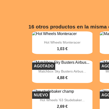
16 otros productos en la misma 

Vista rápida
Hot Wheels Monteracer
1,03 €
AGOTADO
AG

Vista rápida
Matchbox Sky Busters Airbus...
Mi
4,88 €
NUEVO
AG

Vista rápida
Hot Wheels '63 Studebaker...
2,69 €