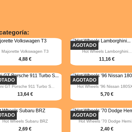
categoría:
AGOTADO


Vista rápida
Vista rápida
Majorette Volkswagen T3
Hot Wheels Lamborghini...
4,88 €
11,16 €
OTADO
AGOTADO


Vista rápida
Vista rápida
ni GT Porsche 911 Turbo S...
Hot Wheels '96 Nissan 180SX
13,64 €
5,70 €
OTADO
AGOTADO


Vista rápida
Vista rápida
Hot Wheels Subaru BRZ
Hot Wheels '70 Dodge Hemi.
2,69 €
2,40 €