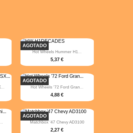
AGOTADO

Vista rápida
Hot Wheels Hummer H1...
5,37 €
AGOTADO

Vista rápida
...
Hot Wheels '72 Ford Gran...
4,88 €
AGOTADO

Vista rápida
..
Matchbox '47 Chevy AD3100
2,27 €