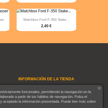

Vista rápida
ser
Matchbox Ford F-350 Stake...
2,40 €
INFORMACIÓN DE LA TIENDA
Playmaniac
estrictamente funcionales, permitiendo la navegación en la
Montequinto
elaborado a partir de tus hábitos de navegación. Pulsa el
41089 Dos Hermanas
 y aceptado la información presentada. Puede leer más sobre
Sevilla
España (Sevilla)