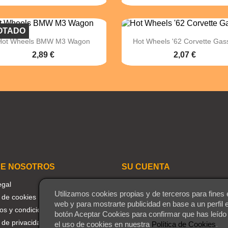
OTADO


Vista rápida
Vista rápida
Hot Wheels BMW M3 Wagon
Hot Wheels '62 Corvette Gas
2,89 €
2,07 €
E NOSOTROS
SU CUENTA
egal
Seguimiento del pedido
Utilizamos cookies propias y de terceros para fines 
a de cookies
Iniciar sesión
web y para mostrarte publicidad en base a un perfil 
os y condiciones
Crear una cuenta
botón Aceptar Cookies para confirmar que has leído
a de privacidad
Mis alertas
el uso de cookies en nuestra
Política de Cookies
.