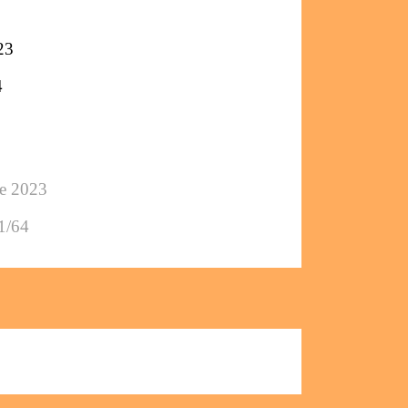
23
4
ée 2023
1/64