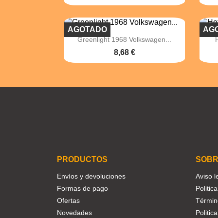
AGOTADO
AG

Vista rápida
Greenlight 1968 Volkswagen...
8,68 €
Facebook
Twitter
Instagram
PRODUCTOS
SOBR
Envíos y devoluciones
Aviso l
Formas de pago
Politic
Ofertas
Términ
Novedades
Politic