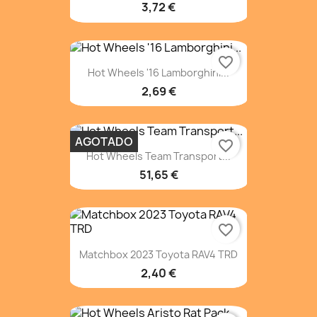
3,72 €
favorite_border
Hot Wheels '16 Lamborghini...
2,69 €
AGOTADO
favorite_border
Hot Wheels Team Transport...
51,65 €
favorite_border
Matchbox 2023 Toyota RAV4 TRD
2,40 €