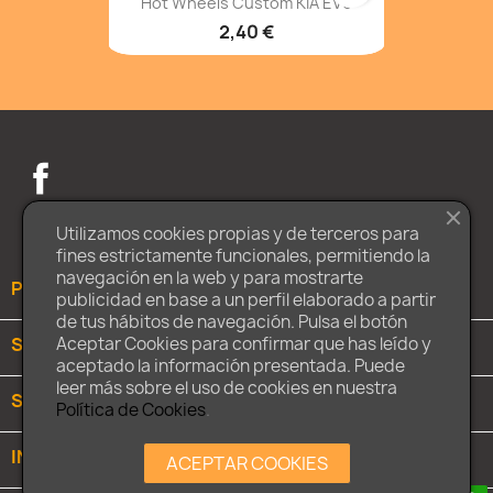
Hot Wheels Custom KIA EV6
2,40 €
Facebook
Twitter
Instagram
Utilizamos cookies propias y de terceros para
fines estrictamente funcionales, permitiendo la
navegación en la web y para mostrarte
PRODUCTOS

publicidad en base a un perfil elaborado a partir
de tus hábitos de navegación. Pulsa el botón
SOBRE NOSOTROS

Aceptar Cookies para confirmar que has leído y
aceptado la información presentada. Puede
leer más sobre el uso de cookies en nuestra
SU CUENTA

Política de Cookies
.
INFORMACIÓN DE LA TIENDA
keyboard_arrow_down
ACEPTAR COOKIES