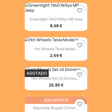
favorite_border
Greenlight 1940 Willys MB Jeep
8,68 €
favorite_border
Hot Wheels Tesla Model Y
2,69 €
AGOTADO
favorite_border
Hot Wheels Set X5 Dominic...
26,86 €
¡EN OFERTA!
favorite_border
Majorette Bugatti Chiron...