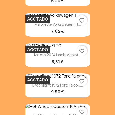
6,20 €
AGOTADO
favorite_border
Majorette Volkswagen T1...
7,02 €
AGOTADO
favorite_border
Maisto 2024 Lamborghini...
3,51 €
AGOTADO
favorite_border
Greenlight 1972 Ford Falcon...
9,50 €
favorite_border