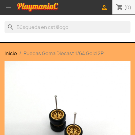
shopping_cart


(0)
search
Inicio
Ruedas Goma Diecast 1/64 Gold 2P