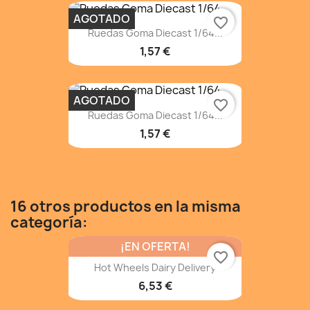
AGOTADO
favorite_border
Ruedas Goma Diecast 1/64...
1,57 €
AGOTADO
favorite_border
Ruedas Goma Diecast 1/64...
1,57 €
16 otros productos en la misma
categoría:
¡EN OFERTA!
favorite_border
Hot Wheels Dairy Delivery
6,53 €