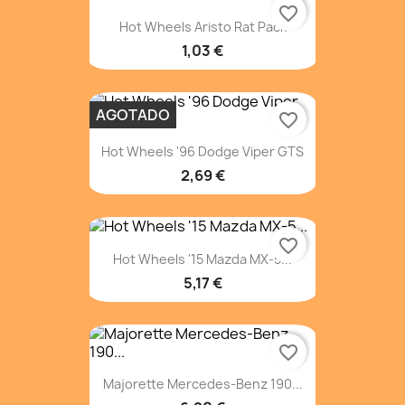
favorite_border
Hot Wheels Aristo Rat Pack
1,03 €
AGOTADO
favorite_border
Hot Wheels '96 Dodge Viper GTS
2,69 €
favorite_border
Hot Wheels '15 Mazda MX-5...
5,17 €
favorite_border
Majorette Mercedes-Benz 190...