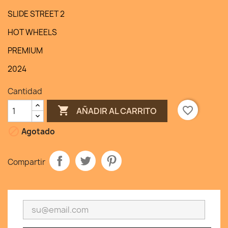
SLIDE STREET 2
HOT WHEELS
PREMIUM
2024
Cantidad

favorite_border
AÑADIR AL CARRITO

Agotado
Compartir