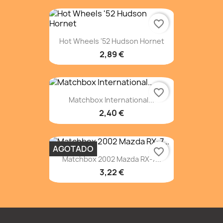
favorite_border
Hot Wheels '52 Hudson Hornet
2,89 €
favorite_border
Matchbox International...
2,40 €
AGOTADO
favorite_border
Matchbox 2002 Mazda RX-7...
3,22 €