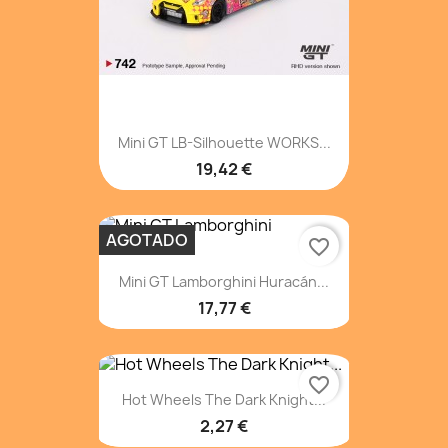
Mini GT LB-Silhouette WORKS...
19,42 €
AGOTADO
favorite_border
Mini GT Lamborghini Huracán...
17,77 €
favorite_border
Hot Wheels The Dark Knight...
2,27 €