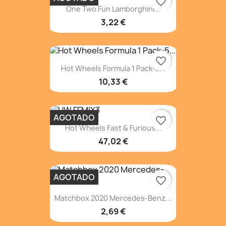
favorite_border
One Two Fun Lamborghini...
3,22 €
favorite_border
Hot Wheels Formula 1 Pack-5...
10,33 €
AGOTADO
favorite_border
Hot Wheels Fast & Furious...
47,02 €
AGOTADO
favorite_border
Matchbox 2020 Mercedes-Benz...
2,69 €