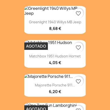
favorite_border
Greenlight 1940 Willys MB Jeep
8,68 €
AGOTADO
favorite_border
Matchbox 1951 Hudson Hornet
4,05 €
favorite_border
Majorette Porsche 911...
6,20 €
AGOTADO