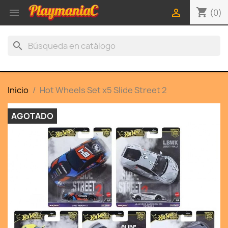
shopping_cart


(0)
search
Inicio
Hot Wheels Set x5 Slide Street 2
AGOTADO