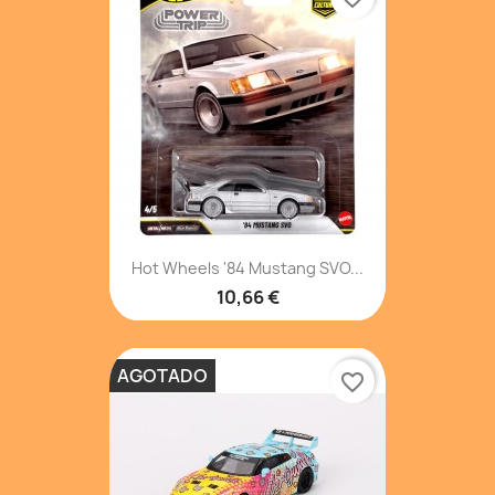
Hot Wheels '84 Mustang SVO...
10,66 €
AGOTADO
favorite_border