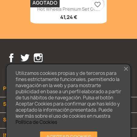
AGOTADO
favorite_border
Hot Wheels Premium Set Off...
41,24 €
Facebook
Twitter
Instagram
Utilizamos cookies propias y de terceros para
fines estrictamente funcionales, permitiendo la
navegación en la web y para mostrarte
PRODUCTOS

publicidad en base a un perfil elaborado a partir
de tus hábitos de navegación. Pulsa el botón
SOBRE NOSOTROS

Aceptar Cookies para confirmar que has leído y
aceptado la información presentada. Puede
leer más sobre el uso de cookies en nuestra
SU CUENTA

Política de Cookies
.
INFORMACIÓN DE LA TIENDA
keyboard_arrow_down