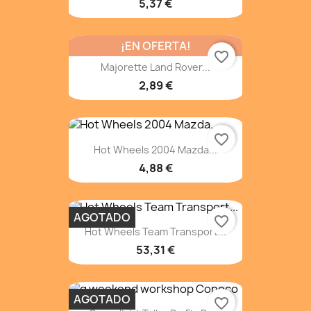
5,37 €
¡EN OFERTA!
favorite_border
Majorette Land Rover...
2,89 €
favorite_border
Hot Wheels 2004 Mazda...
4,88 €
AGOTADO
favorite_border
Hot Wheels Team Transport...
53,31 €
AGOTADO
favorite_border