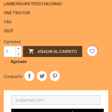
LAMBORGHINI TERZO MILENNIO
ONE TWO FUN
1/64
2023
Cantidad

favorite_border
AÑADIR AL CARRITO

Agotado
Compartir