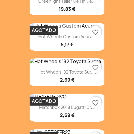
Greenlight Taller De Fin De...
19,83 €
AGOTADO
favorite_border
Hot Wheels Custom Acura...
5,17 €
favorite_border
Hot Wheels '82 Toyota Supra
2,69 €
AGOTADO
favorite_border
Matchbox 2018 Bugatti Divo
2,69 €