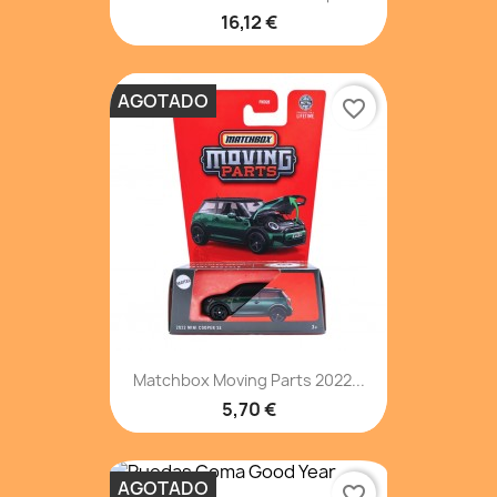
16,12 €
AGOTADO
favorite_border
Matchbox Moving Parts 2022...
5,70 €
AGOTADO
favorite_border