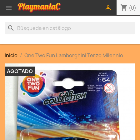
shopping_cart


(0)
search
Inicio
One Two Fun Lamborghini Terzo Milennio
AGOTADO