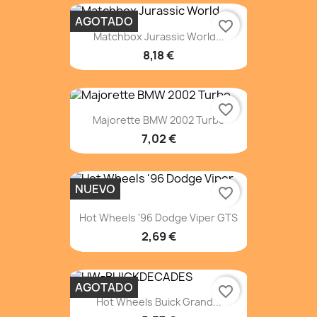
AGOTADO
favorite_border
Matchbox Jurassic World...
8,18 €
favorite_border
Majorette BMW 2002 Turbo
7,02 €
NUEVO
favorite_border
Hot Wheels '96 Dodge Viper GTS
2,69 €
AGOTADO
favorite_border
Hot Wheels Buick Grand...