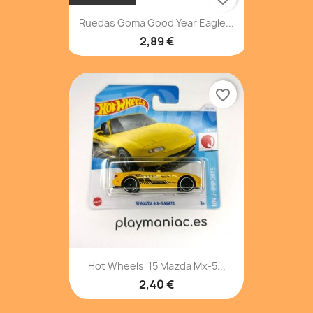
Ruedas Goma Good Year Eagle...
2,89 €
favorite_border
Hot Wheels '15 Mazda Mx-5...
2,40 €