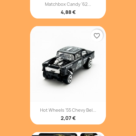
Matchbox Candy '62...
4,88 €
favorite_border
Hot Wheels '55 Chevy Bel...
2,07 €