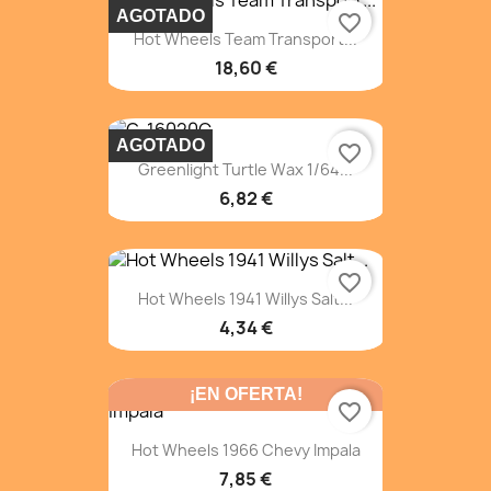
AGOTADO
favorite_border
Hot Wheels Team Transport...
18,60 €
AGOTADO
favorite_border
Greenlight Turtle Wax 1/64...
6,82 €
favorite_border
Hot Wheels 1941 Willys Salt...
4,34 €
¡EN OFERTA!
favorite_border
Hot Wheels 1966 Chevy Impala
7,85 €