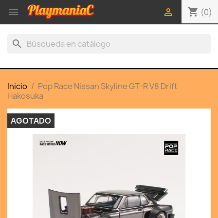
shopping_cart


(0)
search
Inicio
Pop Race Nissan Skyline GT-R V8 Drift
Hakosuka
AGOTADO