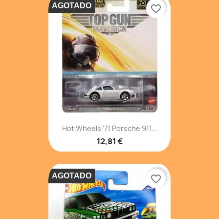
AGOTADO
favorite_border
Hot Wheels '71 Porsche 911...
12,81 €
AGOTADO
favorite_border