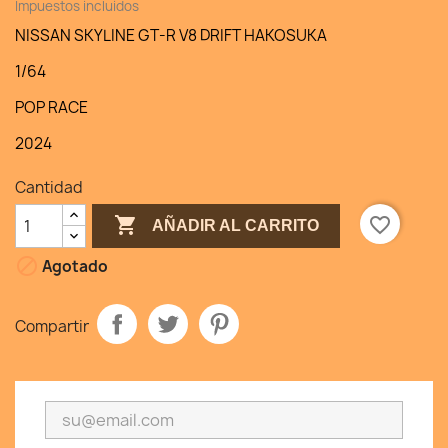
Impuestos incluidos
NISSAN SKYLINE GT-R V8 DRIFT HAKOSUKA
1/64
POP RACE
2024
Cantidad

favorite_border
AÑADIR AL CARRITO

Agotado
Compartir