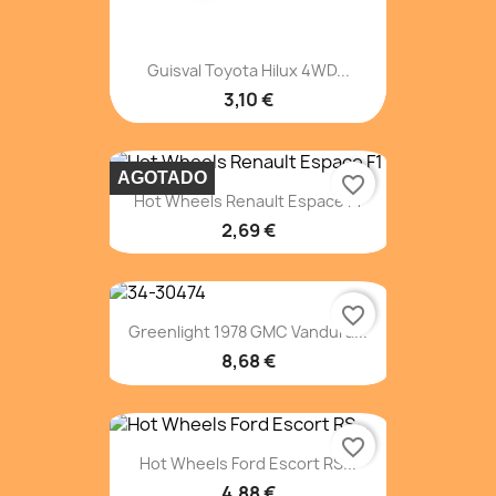
Guisval Toyota Hilux 4WD...
3,10 €
AGOTADO
favorite_border
Hot Wheels Renault Espace F1
2,69 €
favorite_border
Greenlight 1978 GMC Vandura...
8,68 €
favorite_border
Hot Wheels Ford Escort RS...
4,88 €