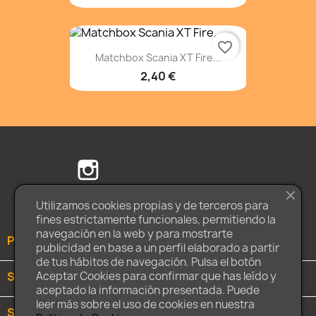
favorite_border
Matchbox Scania XT Fire...
2,40 €
Facebook
Twitter
Instagram
Utilizamos cookies propias y de terceros para
fines estrictamente funcionales, permitiendo la
navegación en la web y para mostrarte
PRODUCTOS

publicidad en base a un perfil elaborado a partir
de tus hábitos de navegación. Pulsa el botón
SOBRE NOSOTROS

Aceptar Cookies para confirmar que has leído y
aceptado la información presentada. Puede
leer más sobre el uso de cookies en nuestra
SU CUENTA
