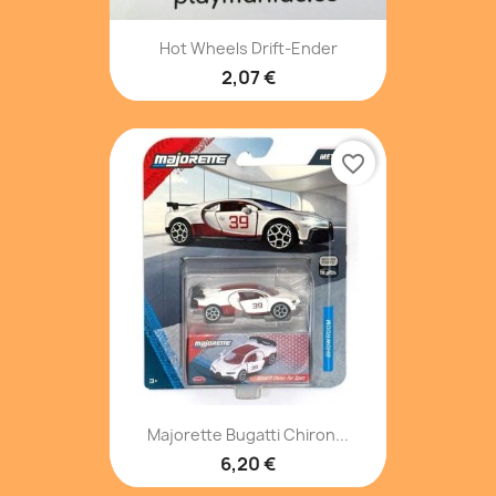
Hot Wheels Drift-Ender
2,07 €
favorite_border
Majorette Bugatti Chiron...
6,20 €