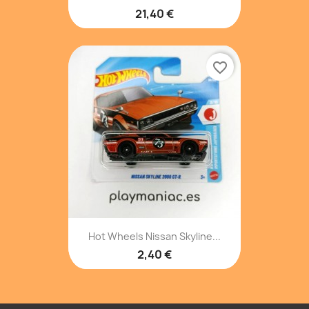
21,40 €
favorite_border
Hot Wheels Nissan Skyline...
2,40 €