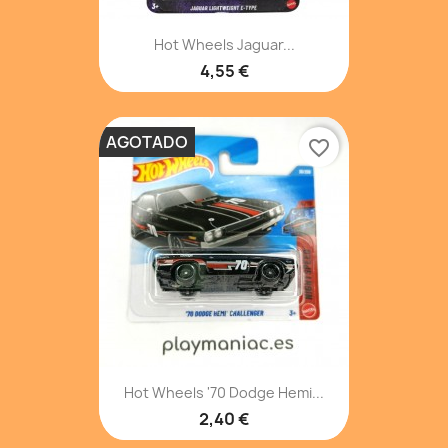
Hot Wheels Jaguar...
4,55 €
AGOTADO
favorite_border
Hot Wheels '70 Dodge Hemi...
2,40 €