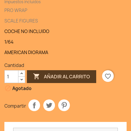
Impuestos incluidos
PRO WRAP
SCALE FIGURES
COCHE NO INCLUIDO
1/64
AMERICAN DIORAMA
Cantidad

favorite_border
AÑADIR AL CARRITO

Agotado
Compartir