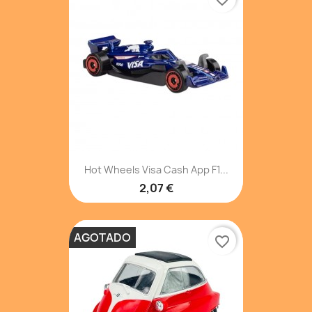
Hot Wheels Visa Cash App F1...
2,07 €
AGOTADO
favorite_border