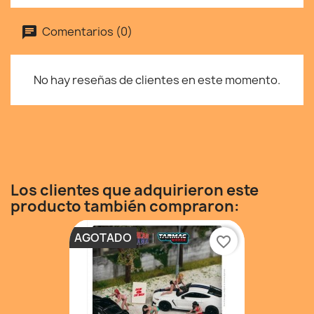
Comentarios (0)
No hay reseñas de clientes en este momento.
Los clientes que adquirieron este
producto también compraron:
AGOTADO
favorite_border