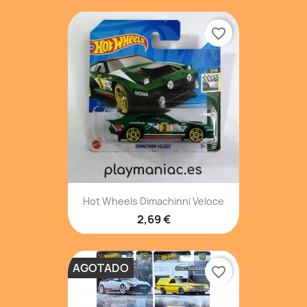
favorite_border
Hot Wheels Dimachinni Veloce
2,69 €
AGOTADO
favorite_border