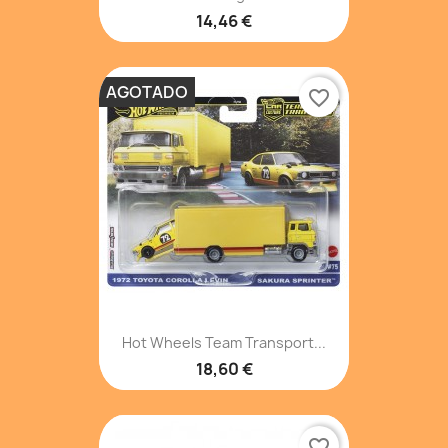
14,46 €
AGOTADO
favorite_border
Hot Wheels Team Transport...
18,60 €
favorite_border