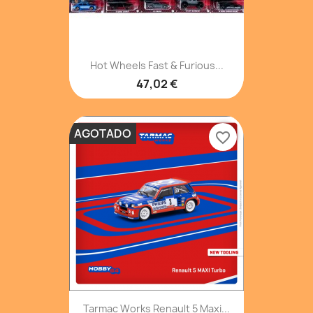
Hot Wheels Fast & Furious...
47,02 €
AGOTADO
favorite_border
Tarmac Works Renault 5 Maxi...