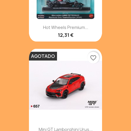
Hot Wheels Premium...
12,31 €
AGOTADO
favorite_border
Mini GT Lamborghini Urus...