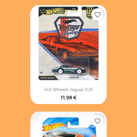
favorite_border
Hot Wheels Jaguar XJS
11,98 €
favorite_border