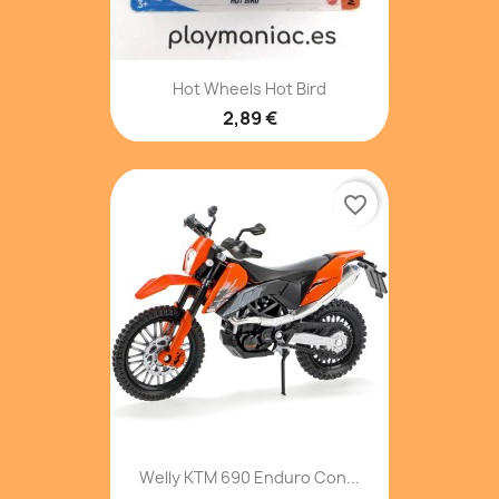
Hot Wheels Hot Bird
2,89 €
favorite_border
Welly KTM 690 Enduro Con...