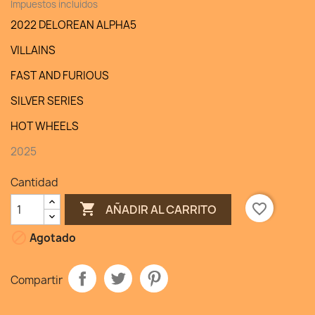
Impuestos incluidos
2022 DELOREAN ALPHA5
VILLAINS
FAST AND FURIOUS
SILVER SERIES
HOT WHEELS
2025
Cantidad

favorite_border
AÑADIR AL CARRITO

Agotado
Compartir