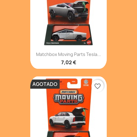
Matchbox Moving Parts Tesla...
7,02 €
AGOTADO
favorite_border