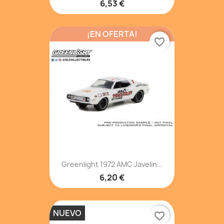
6,53 €
¡EN OFERTA!
favorite_border
Greenlight 1972 AMC Javelin...
6,20 €
NUEVO
favorite_border