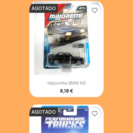
AGOTADO
favorite_border
Majorette BMW M3
8,18 €
AGOTADO
favorite_border