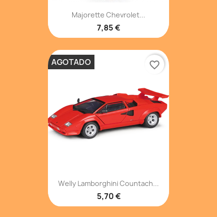
Majorette Chevrolet...
7,85 €
AGOTADO
favorite_border
Welly Lamborghini Countach...
5,70 €