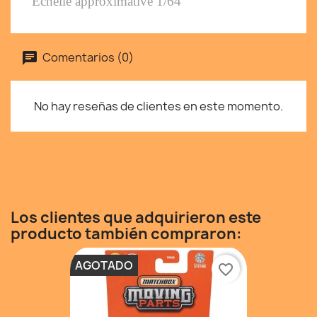
Échelle approximative 1/64
Comentarios (0)
No hay reseñas de clientes en este momento.
Los clientes que adquirieron este
producto también compraron:
AGOTADO
favorite_border