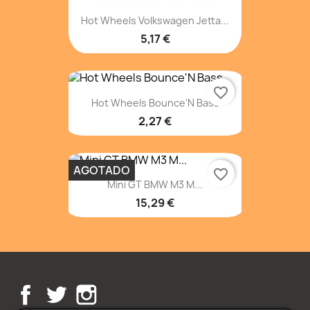
Hot Wheels Volkswagen Jetta...
5,17 €
favorite_border
Hot Wheels Bounce'N Bass
2,27 €
AGOTADO
favorite_border
Mini GT BMW M3 M...
15,29 €
Facebook
Twitter
Instagram