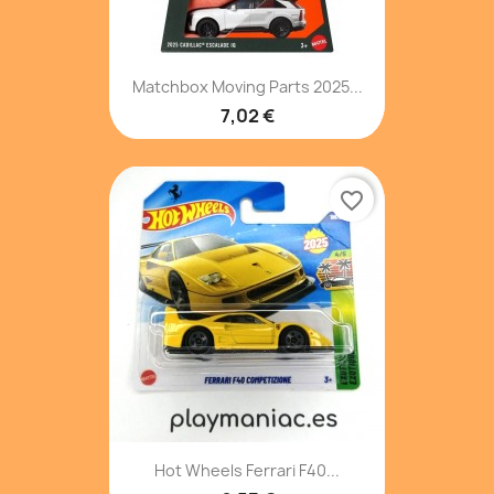
Matchbox Moving Parts 2025...
7,02 €
favorite_border
Hot Wheels Ferrari F40...