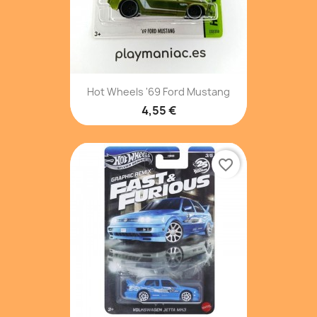
Hot Wheels '69 Ford Mustang
4,55 €
favorite_border