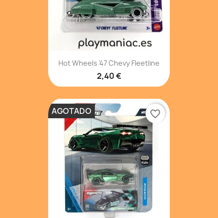
Hot Wheels '47 Chevy Fleetline
2,40 €
AGOTADO
favorite_border