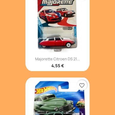
Majorette Citroen DS 21...
4,55 €
favorite_border