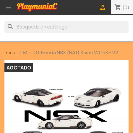
shopping_cart


(0)
search
Inicio
Mini GT Honda NSX (NA1) Kaido WORKS V2
AGOTADO