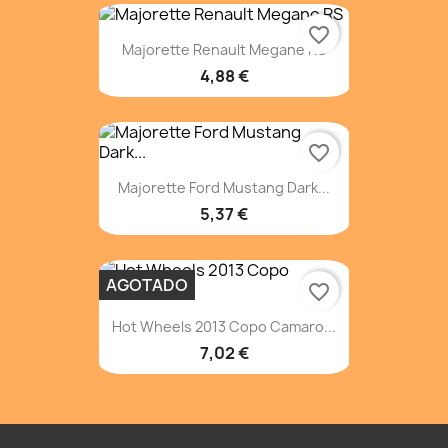
favorite_border
Majorette Renault Megane RS
4,88 €
favorite_border
Majorette Ford Mustang Dark...
5,37 €
AGOTADO
favorite_border
Hot Wheels 2013 Copo Camaro...
7,02 €