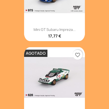
Mini GT Subaru Impreza...
17,77 €
AGOTADO
favorite_border