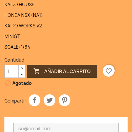
KAIDO HOUSE
HONDA NSX (NA1)
KAIDO WORKS V2
MINIGT
SCALE: 1/64
Cantidad

favorite_border
AÑADIR AL CARRITO

Agotado
Compartir