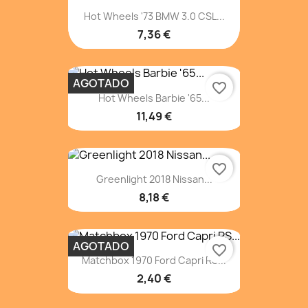
Hot Wheels '73 BMW 3.0 CSL...
7,36 €
AGOTADO
favorite_border
Hot Wheels Barbie '65...
11,49 €
favorite_border
Greenlight 2018 Nissan...
8,18 €
AGOTADO
favorite_border
Matchbox 1970 Ford Capri RS...
2,40 €