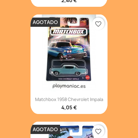
2,40 €
AGOTADO
favorite_border
Matchbox 1958 Chevrolet Impala
4,05 €
AGOTADO
favorite_border