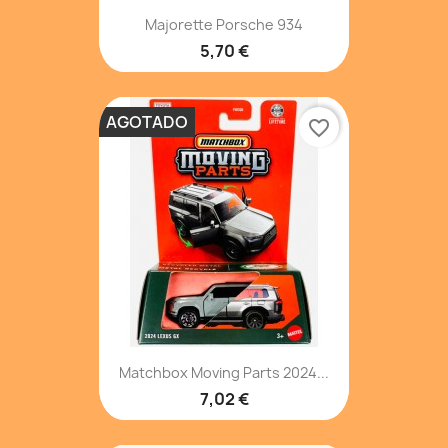
Majorette Porsche 934
5,70 €
AGOTADO
favorite_border
Matchbox Moving Parts 2024...
7,02 €