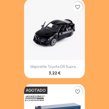
favorite_border
Majorette Toyota GR Supra...
3,22 €
AGOTADO
favorite_border