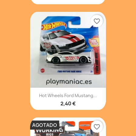
favorite_border
Hot Wheels Ford Mustang...
2,40 €
AGOTADO
favorite_border