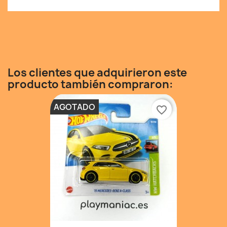
Los clientes que adquirieron este
producto también compraron:
AGOTADO
favorite_border