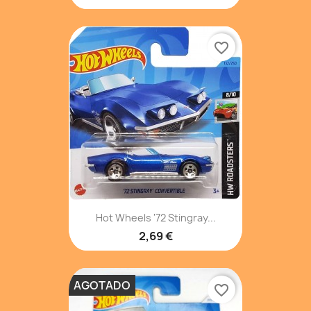
favorite_border
Hot Wheels '72 Stingray...
2,69 €
AGOTADO
favorite_border