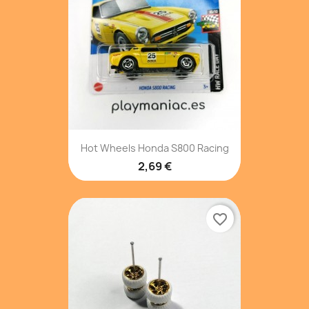
Hot Wheels Honda S800 Racing
2,69 €
favorite_border