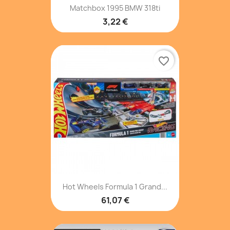
Matchbox 1995 BMW 318ti
3,22 €
favorite_border
Hot Wheels Formula 1 Grand...
61,07 €