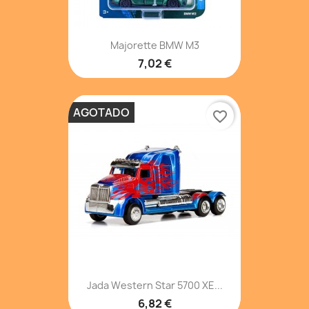
Majorette BMW M3
7,02 €
AGOTADO
favorite_border
Jada Western Star 5700 XE...
6,82 €