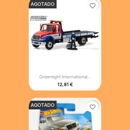
AGOTADO
favorite_border
Greenlight International...
12,81 €
AGOTADO
favorite_border