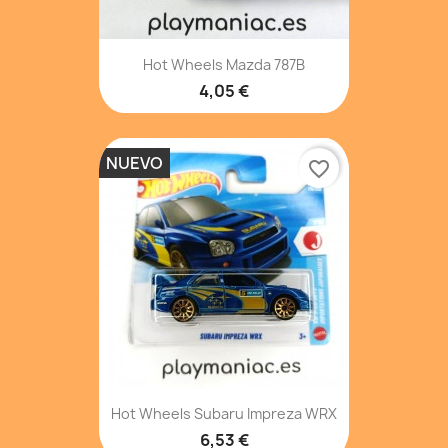
Hot Wheels Mazda 787B
4,05 €
NUEVO
favorite_border
Hot Wheels Subaru Impreza WRX
6,53 €