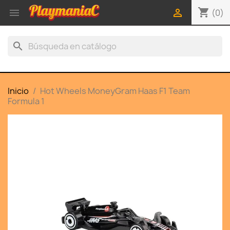
shopping_cart


(0)
search
Inicio
Hot Wheels MoneyGram Haas F1 Team
Formula 1