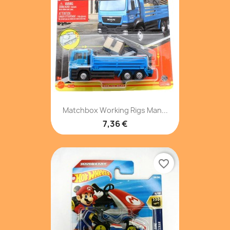
Matchbox Working Rigs Man...
7,36 €
favorite_border