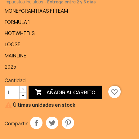
Impuestos incluidos
Entrega entre 2 y 6 días
MONEYGRAM HAAS F1 TEAM
FORMULA 1
HOT WHEELS
LOOSE
MAINLINE
2025
Cantidad

favorite_border
AÑADIR AL CARRITO

Últimas unidades en stock
Compartir