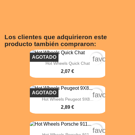
Los clientes que adquirieron este
producto también compraron:
AGOTADO
favorite_bord
Hot Wheels Quick Chat
2,07 €
AGOTADO
favorite_bord
Hot Wheels Peugeot 9X8...
2,89 €
favorite_bord
Hot Wheels Porsche 911...