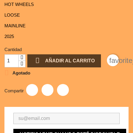
HOT WHEELS
LOOSE
MAINLINE
2025
Cantidad

favorit
AÑADIR AL CARRITO

Agotado
Compartir