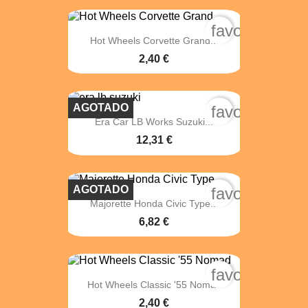
favorite_bord
Hot Wheels Corvette Grand...
2,40 €
AGOTADO
favorite_bord
Era Car LB Works Suzuki...
12,31 €
AGOTADO
favorite_bord
Majorette Honda Civic Type...
6,82 €
favorite_bord
Hot Wheels Classic '55 Nomad
2,40 €