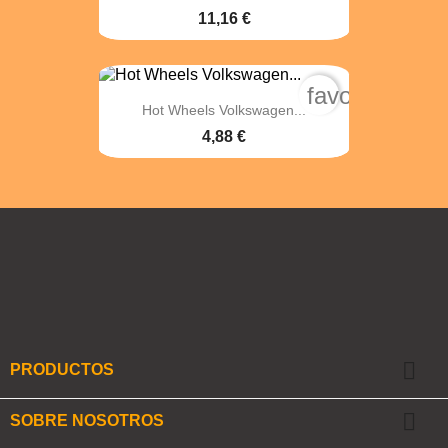
11,16 €
favorite_bord
Hot Wheels Volkswagen...
4,88 €
Facebook
Twitter
Instagram

PRODUCTOS

SOBRE NOSOTROS