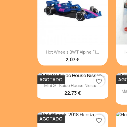
Vista rápida

Hot Wheels BWT Alpine F1...
H
2,07 €
AGOTADO
AG
favorite_border
Vista rápida

Mini GT Kaido House Nissan...
Ma
22,73 €
AGOTADO
favorite_border