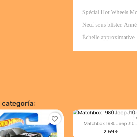
Spécial Hot Wheels M
Neuf sous blíster. 
Anné
Échelle approximative 
 categoría:
favorite_border
fa
Vista rápida

Matchbox 1980 Jeep J10..
2,69 €