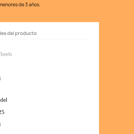
enores de 3 años.
les del producto
heels 
4
del
25
4