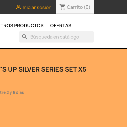
shopping_cart

Carrito
(0)
Iniciar sesión
TROS PRODUCTOS
OFERTAS
search
S UP SILVER SERIES SET X5
re 2 y 6 días