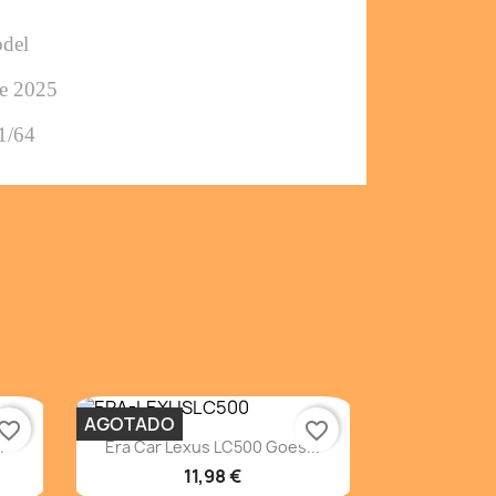
odel
e 2025
1/64
AGOTADO
vorite_border
favorite_border
Vista rápida

.
Era Car Lexus LC500 Goes...
11,98 €