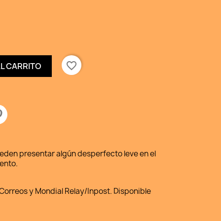
favorite_border
AL CARRITO
ueden presentar algún desperfecto leve en el
ento.
Correos y Mondial Relay/Inpost. Disponible