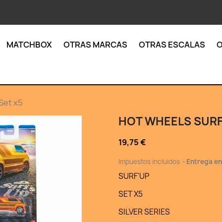
MATCHBOX
OTRAS MARCAS
OTRAS ESCALAS
O
 Set x5
HOT WHEELS SURF'
19,75 €
Impuestos incluidos
Entrega ent
SURF'UP
SET X5
SILVER SERIES