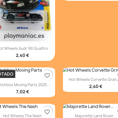
Vista rápida

ot Wheels Audi '90 Quattro
2,40 €
OTADO
favorite_border
fa
Vista rápida

Hot Wheels Corvette Grand
Vista rápida

tchbox Moving Parts 2025...
2,40 €
7,02 €
favorite_border
fa
Vista rápida
Vista rápida


Hot Wheels The Nash
Majorette Land Rover...