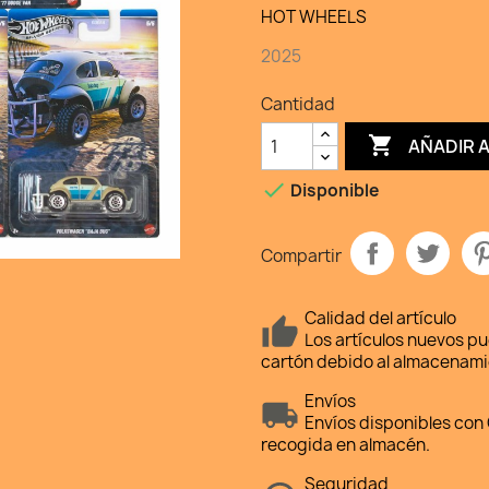
HOT WHEELS
2025
Cantidad

AÑADIR 

Disponible
Compartir
Calidad del artículo
Los artículos nuevos p
cartón debido al almacenami
Envíos
Envíos disponibles con 
recogida en almacén.
Seguridad