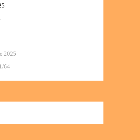
25
4
ée 2025
1/64