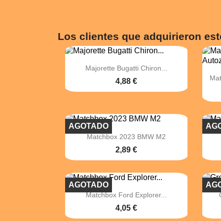
Los clientes que adquirieron es

Vista rápida
Majorette Bugatti Chiron...
Mat
4,88 €
AGOTADO
AG

Vista rápida
Matchbox 2023 BMW M2
2,89 €
AGOTADO
AG

Vista rápida
Matchbox Ford Explorer...
4,05 €