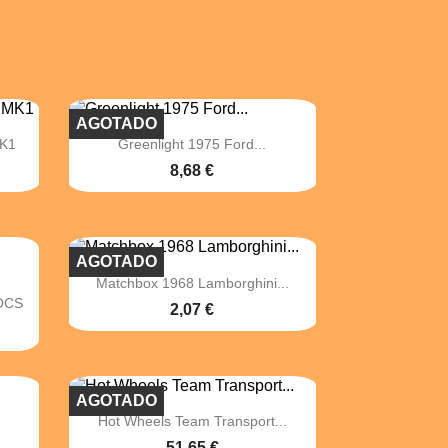
AGOTADO

Vista rápida
MK1
Greenlight 1975 Ford...
8,68 €
AGOTADO

Vista rápida
Matchbox 1968 Lamborghini...
ROCS
2,07 €
AGOTADO

Vista rápida
Hot Wheels Team Transport...
51,65 €