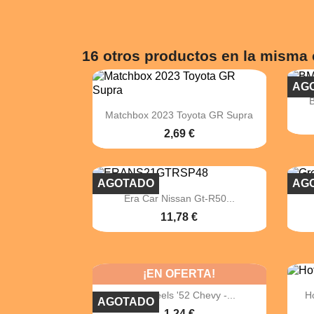
16 otros productos en la misma 
AG

Vista rápida
Matchbox 2023 Toyota GR Supra
2,69 €
AGOTADO
AG

Vista rápida
Era Car Nissan Gt-R50...
11,78 €
¡EN OFERTA!

Vista rápida
Hot Wheels '52 Chevy -...
H
AGOTADO
1,24 €