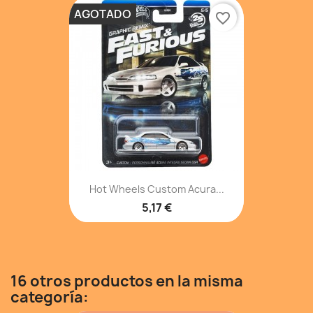
AGOTADO
favorite_border
Hot Wheels Custom Acura...
5,17 €
16 otros productos en la misma
categoría: