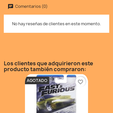
Comentarios (0)
No hay reseñas de clientes en este momento.
Los clientes que adquirieron este
producto también compraron:
AGOTADO
favorite_border