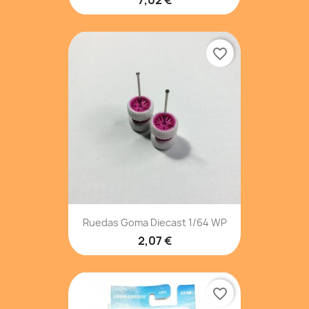
7,02 €
favorite_border
Ruedas Goma Diecast 1/64 WP
2,07 €
favorite_border