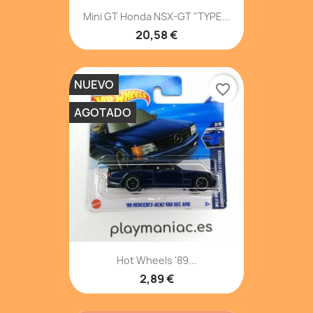
Mini GT Honda NSX-GT "TYPE...
20,58 €
NUEVO
favorite_border
AGOTADO
Hot Wheels '89...
2,89 €