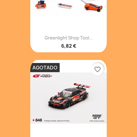
Greenlight Shop Tool...
6,82 €
AGOTADO
favorite_border