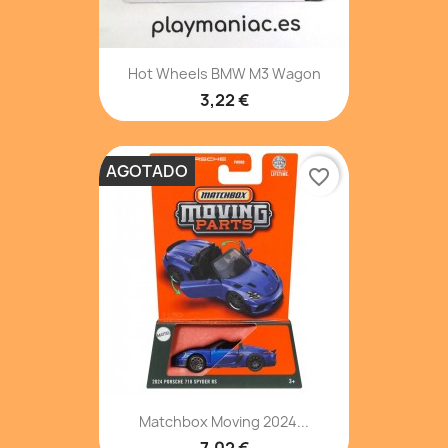
Hot Wheels BMW M3 Wagon
3,22 €
AGOTADO
favorite_border
Matchbox Moving 2024...