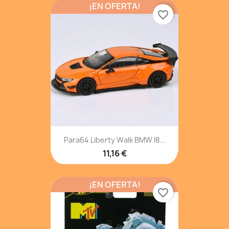
¡EN OFERTA!
favorite_border
Para64 Liberty Walk BMW I8...
11,16 €
¡EN OFERTA!
favorite_border