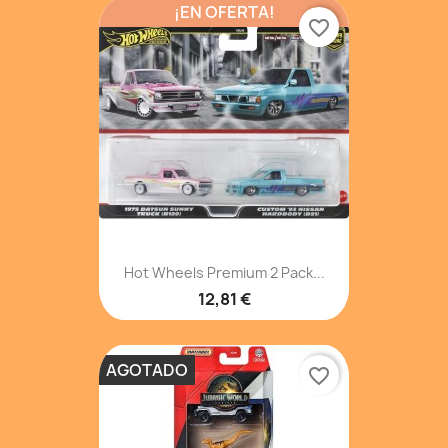
¡EN OFERTA!
favorite_border
Hot Wheels Premium 2 Pack...
12,81 €
AGOTADO
favorite_border