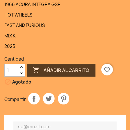
1966 ACURA INTEGRA GSR
HOT WHEELS
FAST AND FURIOUS
MIX K
2025
Cantidad

favorite_border
AÑADIR AL CARRITO

Agotado
Compartir