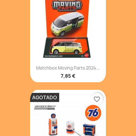
Matchbox Moving Parts 2024...
7,85 €
AGOTADO
favorite_border