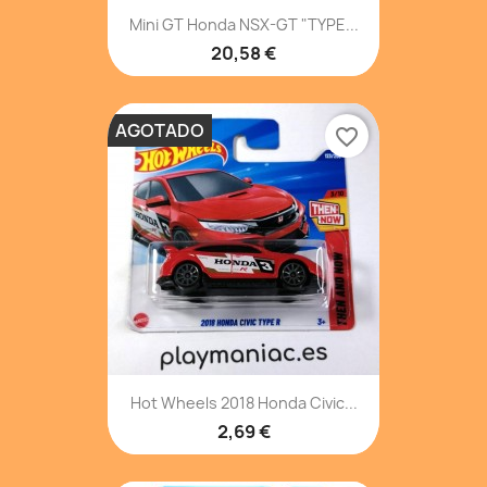
Mini GT Honda NSX-GT "TYPE...
20,58 €
AGOTADO
favorite_border
Hot Wheels 2018 Honda Civic...
2,69 €