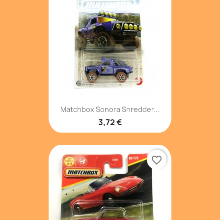
Matchbox Sonora Shredder...
3,72 €
favorite_border