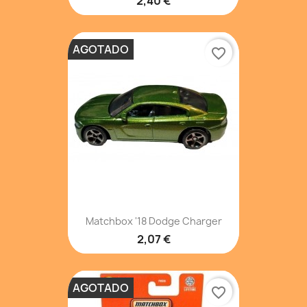
2,40 €
AGOTADO
favorite_border
Matchbox '18 Dodge Charger
2,07 €
AGOTADO
favorite_border