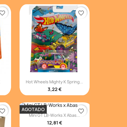
vorite_border
favorite_border
Vista rápida

X
Hot Wheels Mighty K Spring...
3,22 €
AGOTADO
vorite_border
favorite_border
Vista rápida

Mini GT LB-Works X Abas...
12,81 €