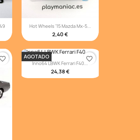
Vista rápida

 49
Hot Wheels '15 Mazda Mx-5...
2,40 €
AGOTADO
vorite_border
favorite_border
Vista rápida

Inno64 LBWK Ferrari F40...
24,38 €