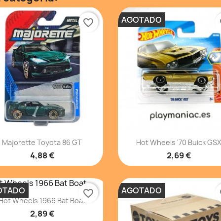
AGOTADO
favorite_border
fa
Vista rápida
Vista rápida


Majorette Toyota 86 GT
Hot Wheels '70 Buick GS
4,88 €
2,69 €
OTADO
AGOTADO
favorite_border
fa
Vista rápida

Hot Wheels 1966 Bat Boat
2,89 €