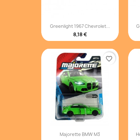
Vista rápida

Greenlight 1967 Chevrolet...
G
8,18 €
favorite_border
Vista rápida

Majorette BMW M3
H