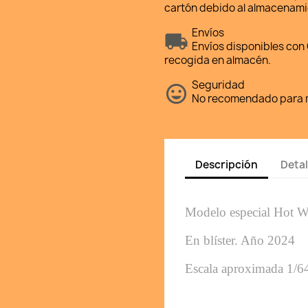
cartón debido al almacenami
Envíos
Envíos disponibles con 
recogida en almacén.
Seguridad
No recomendado para m
Descripción
Detal
Modelo especial Hot W
En blíster. 
Año 2024
Escala aproximada 1/6