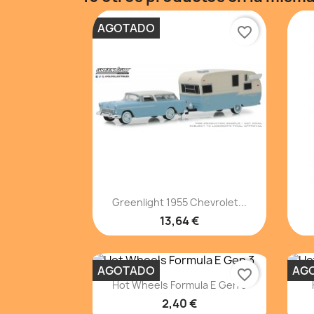
AGOTADO
favorite_border
Vista rápida

Greenlight 1955 Chevrolet...
13,64 €
AGOTADO
AG
favorite_border
Vista rápida

Hot Wheels Formula E Gen 3
2,40 €