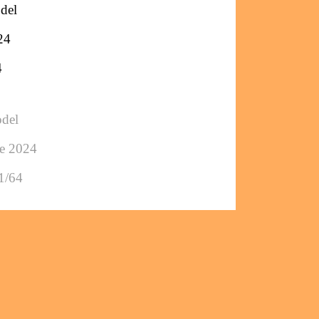
del
24
4
odel
e 2024
1/64