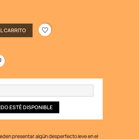
favorite_border
AL CARRITO
DO ESTÉ DISPONIBLE
ueden presentar algún desperfecto leve en el