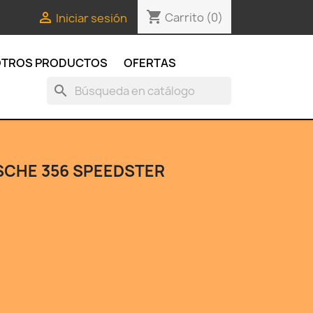
shopping_cart

Carrito
(0)
Iniciar sesión
TROS PRODUCTOS
OFERTAS
search
CHE 356 SPEEDSTER