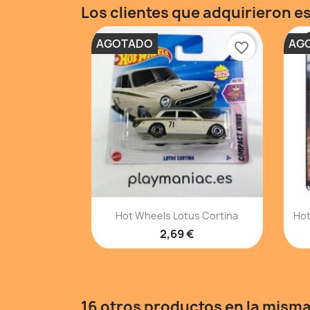
Los clientes que adquirieron 
AGOTADO
AG
favorite_border
Vista rápida

Hot Wheels Lotus Cortina
Hot
2,69 €
16 otros productos en la misma