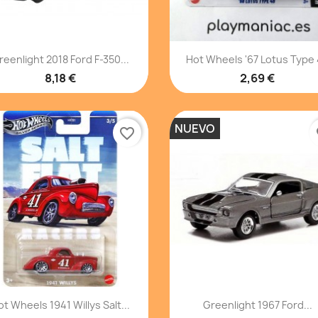
Vista rápida
Vista rápida


reenlight 2018 Ford F-350...
Hot Wheels '67 Lotus Type
8,18 €
2,69 €
NUEVO
favorite_border
fa
Vista rápida
Vista rápida


ot Wheels 1941 Willys Salt...
Greenlight 1967 Ford...