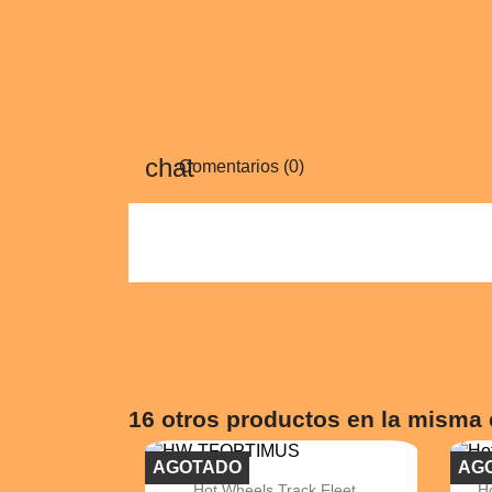
Comentarios (0)
16 otros productos en la misma 
AGOTADO
AG

Vista rápida
Hot Wheels Track Fleet...
Ho