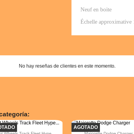
Neuf en boite
Échelle approximative 
No hay reseñas de clientes en este momento.
categoría:
OTADO
AGOTADO


Vista rápida
Vista rápida
t Wheels Track Fleet Hype...
Majorette Dodge Charger