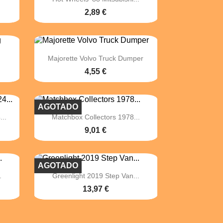
2,89 €

Vista rápida
g
Majorette Volvo Truck Dumper
4,55 €
AGOTADO

Vista rápida
..
Matchbox Collectors 1978...
9,01 €
AGOTADO

Vista rápida
.
Greenlight 2019 Step Van...
13,97 €