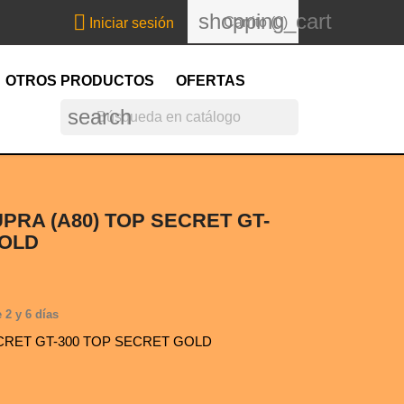
shopping_cart

Carrito
(0)
Iniciar sesión
OTROS PRODUCTOS
OFERTAS
search
UPRA (A80) TOP SECRET GT-
GOLD
 2 y 6 días
CRET GT-300 TOP SECRET GOLD