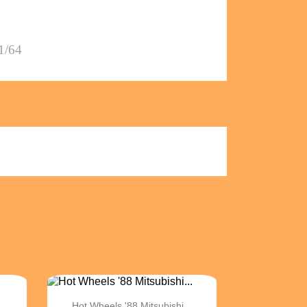
1/64

Vista rápida
Hot Wheels '88 Mitsubishi...