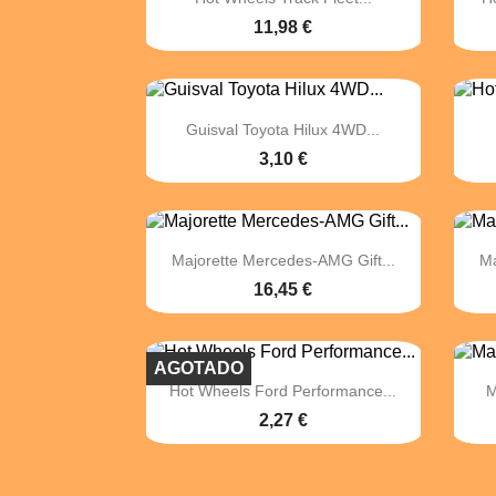
11,98 €

Vista rápida
Guisval Toyota Hilux 4WD...
3,10 €

Vista rápida
Majorette Mercedes-AMG Gift...
Ma
16,45 €
AGOTADO

Vista rápida
Hot Wheels Ford Performance...
M
2,27 €