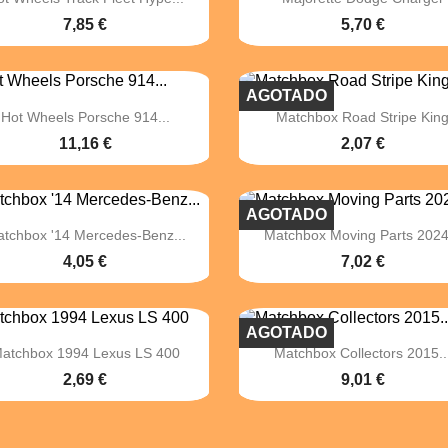
7,85 €
5,70 €
AGOTADO


Vista rápida
Vista rápida
Hot Wheels Porsche 914...
Matchbox Road Stripe Kin
11,16 €
2,07 €
AGOTADO


Vista rápida
Vista rápida
tchbox '14 Mercedes-Benz...
Matchbox Moving Parts 2024.
4,05 €
7,02 €
AGOTADO


Vista rápida
Vista rápida
atchbox 1994 Lexus LS 400
Matchbox Collectors 2015..
2,69 €
9,01 €