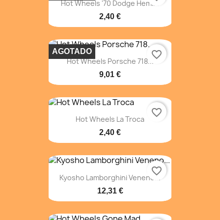
Hot Wheels '70 Dodge Hemi...
2,40 €
AGOTADO
favorite_border
Hot Wheels Porsche 718...
9,01 €
favorite_border
Hot Wheels La Troca
2,40 €
favorite_border
Kyosho Lamborghini Veneno...
12,31 €