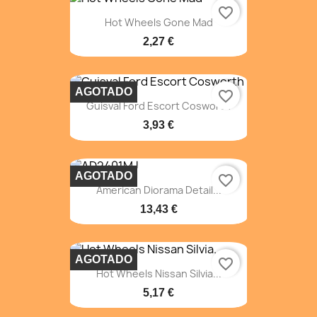
favorite_border
Hot Wheels Gone Mad
2,27 €
AGOTADO
favorite_border
Guisval Ford Escort Cosworth
3,93 €
AGOTADO
favorite_border
American Diorama Detail...
13,43 €
AGOTADO
favorite_border
Hot Wheels Nissan Silvia...
5,17 €