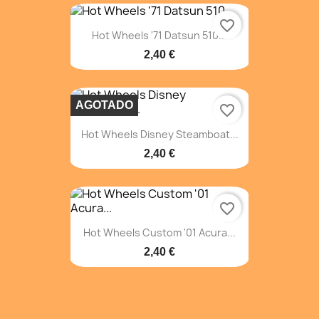
favorite_border
Hot Wheels '71 Datsun 510...
2,40 €
AGOTADO
favorite_border
Hot Wheels Disney Steamboat...
2,40 €
favorite_border
Hot Wheels Custom '01 Acura...
2,40 €