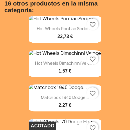
16 otros productos en la misma
categoría:
favorite_border
Hot Wheels Pontiac Series...
22,73 €
favorite_border
Hot Wheels Dimachinni Veloce
1,57 €
favorite_border
Matchbox 1940 Dodge...
2,27 €
AGOTADO
favorite_border