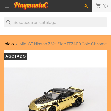
shopping_cart


(0)
search
Inicio
Mini GT Nissan Z VeilSide FFZ400 Gold Chrome
AGOTADO