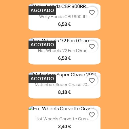
AGOTADO
favorite_border
Welly Honda CBR 900RR...
6,53 €
AGOTADO
favorite_border
Hot Wheels '72 Ford Gran...
6,53 €
AGOTADO
favorite_border
Matchbox Super Chase 2021...
8,18 €
favorite_border
Hot Wheels Corvette Grand...
2,40 €