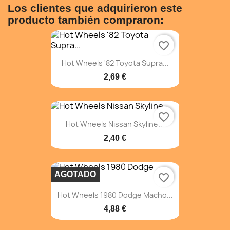
Los clientes que adquirieron este
producto también compraron:
favorite_border
Hot Wheels '82 Toyota Supra...
2,69 €
favorite_border
Hot Wheels Nissan Skyline...
2,40 €
AGOTADO
favorite_border
Hot Wheels 1980 Dodge Macho...
4,88 €