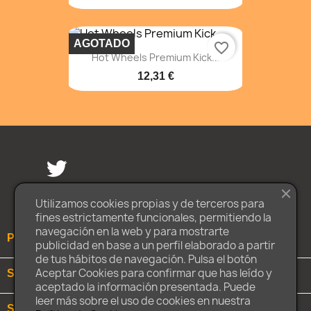
AGOTADO
favorite_border
Hot Wheels Premium Kick...
12,31 €
Facebook
Twitter
Instagram
Utilizamos cookies propias y de terceros para
fines estrictamente funcionales, permitiendo la
navegación en la web y para mostrarte

PRODUCTOS
publicidad en base a un perfil elaborado a partir
de tus hábitos de navegación. Pulsa el botón
Aceptar Cookies para confirmar que has leído y

SOBRE NOSOTROS
aceptado la información presentada. Puede
leer más sobre el uso de cookies en nuestra

SU CUENTA