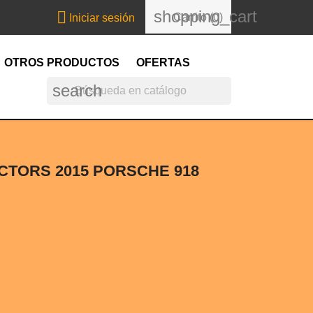
shopping_cart

Carrito
(0)
Iniciar sesión
OTROS PRODUCTOS
OFERTAS
search
TORS 2015 PORSCHE 918