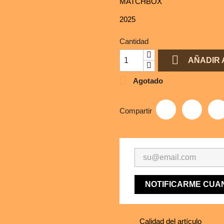
MATCHBOX
2025
Cantidad

AÑADIR 

Agotado
Compartir
NOTIFICARME CUA
Calidad del artículo