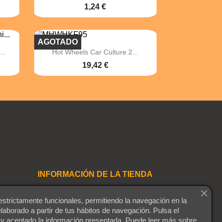
1,24 €
AGOTADO

Vista rápida
..
Hot Wheels Car Culture 2...
19,42 €
INFORMACIÓN DE LA TIENDA
Playmaniac
estrictamente funcionales, permitiendo la navegación en la
Montequinto
elaborado a partir de tus hábitos de navegación. Pulsa el
41089 Dos Hermanas
 y aceptado la información presentada. Puede leer más sobre
Sevilla