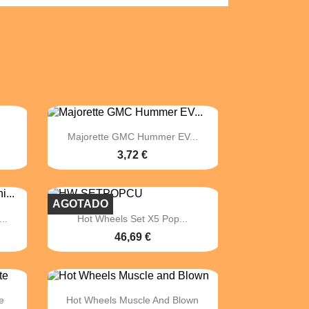

Vista rápida
Majorette GMC Hummer EV...
3,72 €
AGOTADO

Vista rápida
..
Hot Wheels Set X5 Pop...
46,69 €

Vista rápida
e
Hot Wheels Muscle And Blown