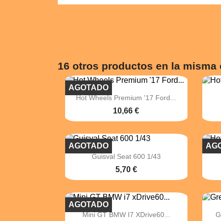
16 otros productos en la misma 
AGOTADO

Vista rápida
Hot Wheels Premium '17 Ford...
10,66 €
AGOTADO
AG

Vista rápida
Guisval Seat 600 1/43
5,70 €
AGOTADO

Vista rápida
Mini GT BMW I7 XDrive60...
G