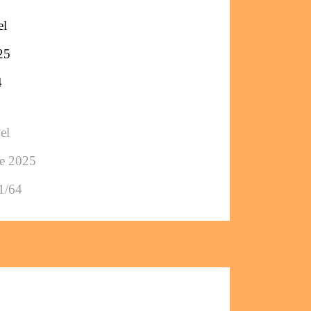
el
25
4
el
ée 2025
1/64