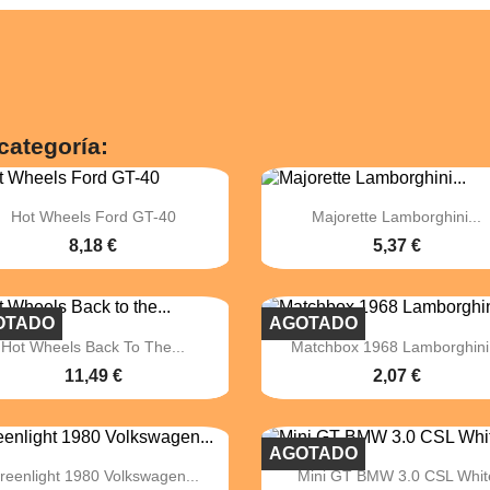
categoría:


Vista rápida
Vista rápida
Hot Wheels Ford GT-40
Majorette Lamborghini...
8,18 €
5,37 €
OTADO
AGOTADO


Vista rápida
Vista rápida
Hot Wheels Back To The...
Matchbox 1968 Lamborghini.
11,49 €
2,07 €
AGOTADO


Vista rápida
Vista rápida
reenlight 1980 Volkswagen...
Mini GT BMW 3.0 CSL Whit