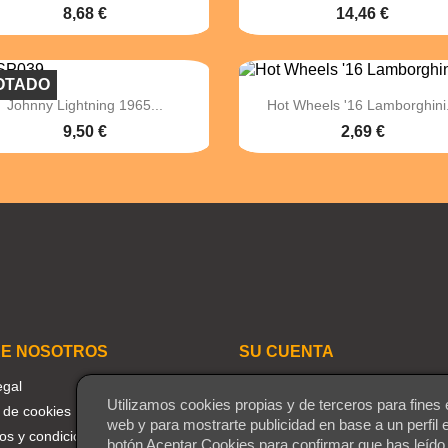
8,68 €
14,46 €
OTADO


Vista rápida
Vista rápida
Johnny Lightning 1965...
Hot Wheels '16 Lamborghini.
9,50 €
2,69 €
E NOSOTROS
SU CUENTA
egal
Seguimiento del pedido
Utilizamos cookies propias y de terceros para fines 
a de cookies
Iniciar sesión
web y para mostrarte publicidad en base a un perfil 
os y condiciones
Crear una cuenta
botón Aceptar Cookies para confirmar que has leído