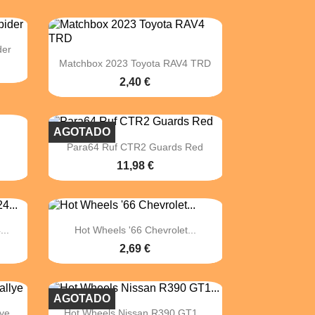
der

Vista rápida
Matchbox 2023 Toyota RAV4 TRD
2,40 €
AGOTADO

Vista rápida
Para64 Ruf CTR2 Guards Red
11,98 €

Vista rápida
..
Hot Wheels '66 Chevrolet...
2,69 €
AGOTADO

Vista rápida
lye
Hot Wheels Nissan R390 GT1...