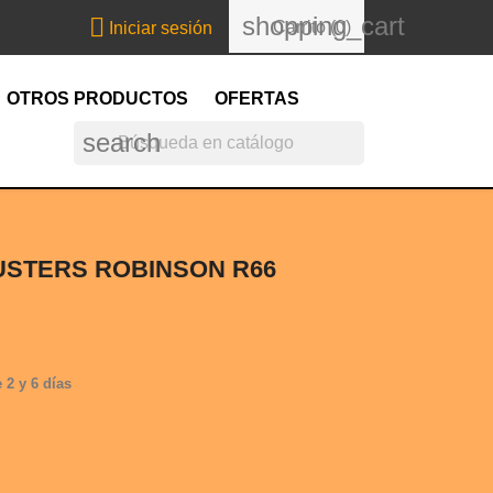
shopping_cart

Carrito
(0)
Iniciar sesión
OTROS PRODUCTOS
OFERTAS
search
USTERS ROBINSON R66
 2 y 6 días