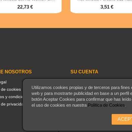
22,73 €
3,51 €
E NOSOTROS
SU CUENTA
egal
Seguimiento del pedido
Utilizamos cookies propias y de terceros para fines 
a de cookies
Iniciar sesión
web y para mostrarte publicidad en base a un perfil 
os y condiciones
Crear una cuenta
botón Aceptar Cookies para confirmar que has leído
a de privacidad
Mis alertas
el uso de cookies en nuestra
Política de Cookies
.
ACEP
Playmaniac.es