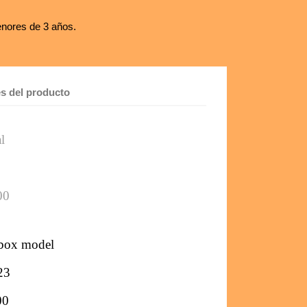
nores de 3 años.
es del producto
l
00
hbox model
23
00