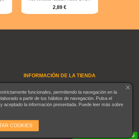
2,89 €
INFORMACIÓN DE LA TIENDA
Playmaniac
estrictamente funcionales, permitiendo la navegación en la
Montequinto
elaborado a partir de tus hábitos de navegación. Pulsa el
41089 Dos Hermanas
 y aceptado la información presentada. Puede leer más sobre
Sevilla
España (Sevilla)
Quienes somos
Envíenos un mensaje de correo
TAR COOKIES
electrónico:
info@playmaniac.es
¿Necesitas ayuda? Contáctanos 😃