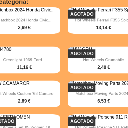
categoría:
AGOTADO


Vista rápida
Vista rápida
atchbox 2024 Honda Civic...
Hot Wheels Ferrari F355 Spi
2,69 €
13,14 €
AGOTADO


Vista rápida
Vista rápida
Greenlight 1969 Ford...
Hot Wheels Grumobile
11,16 €
2,40 €
AGOTADO


Vista rápida
Vista rápida
t Wheels Custom '68 Camaro
Matchbox Moving Parts 2024.
2,89 €
6,53 €
OTADO
AGOTADO


Vista rápida
Vista rápida
t Wheels Set X5 Women Of...
Hot Wheels Porsche 911 Ral