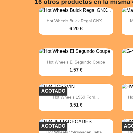
16 otros productos en la misma 

Vista rápida
Hot Wheels Buick Regal GNX...
M
6,20 €

Vista rápida
Hot Wheels El Segundo Coupe
1,57 €
AGOTADO

Vista rápida
Hot Wheels 1969 Ford...
Ho
3,51 €
AGOTADO
AG

Vista rápida
Hot Wheels Volkswagen Jetta...
Ho