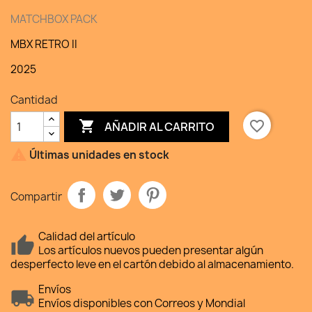
MATCHBOX PACK
MBX RETRO II
2025
Cantidad

favorite_border
AÑADIR AL CARRITO

Últimas unidades en stock
Compartir
Calidad del artículo
Los artículos nuevos pueden presentar algún
desperfecto leve en el cartón debido al almacenamiento.
Envíos
Envíos disponibles con Correos y Mondial