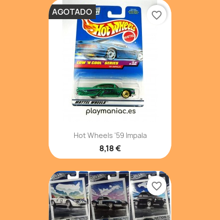
AGOTADO
favorite_border
Hot Wheels '59 Impala
8,18 €
favorite_border