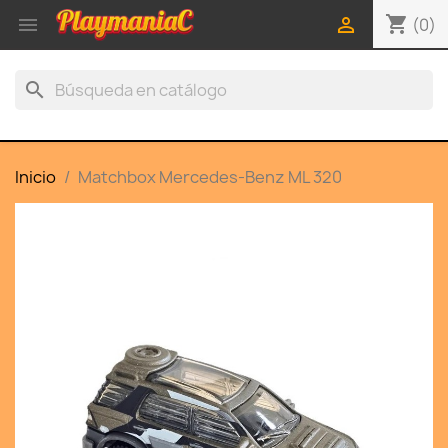
shopping_cart


(0)
search
Inicio
Matchbox Mercedes-Benz ML 320