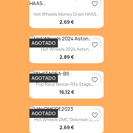
favorite_border
Hot Wheels Money Gram HAAS...
2,69 €
AGOTADO
favorite_border
Hot Wheels 2024 Aston...
2,89 €
AGOTADO
favorite_border
Pop Race Nissan R34 Stagea...
16,12 €
AGOTADO
favorite_border
Hot Wheels DMC Delorean 2023
2,69 €