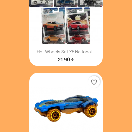
Hot Wheels Set X5 National...
21,90 €
favorite_border