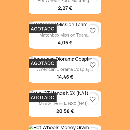
Hot Wheels Ford Mustang...
2,27 €
AGOTADO
favorite_border
Matchbox Mission Team...
4,05 €
AGOTADO
favorite_border
American Diorama Cosplay...
14,46 €
AGOTADO
favorite_border
Mini GT Honda NSX (NA1)...
20,58 €