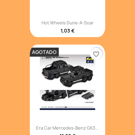
Hot Wheels Dune-A-Soar
1,03 €
AGOTADO
favorite_border
Era Car Mercedes-Benz G63...