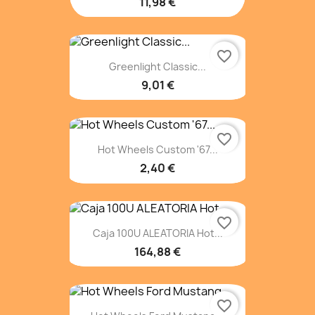
11,98 €
favorite_border
Greenlight Classic...
9,01 €
favorite_border
Hot Wheels Custom '67...
2,40 €
favorite_border
Caja 100U ALEATORIA Hot...
164,88 €
favorite_border