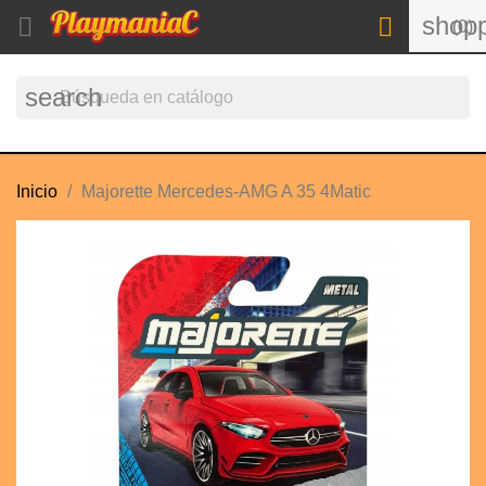
shopp


(0)
search
Inicio
Majorette Mercedes-AMG A 35 4Matic