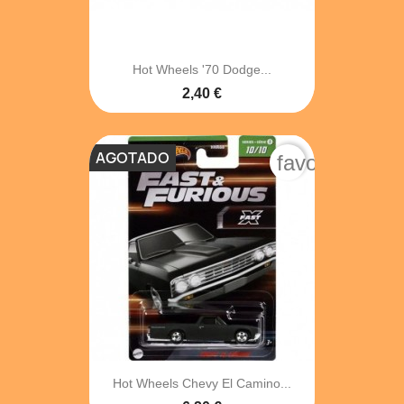
Hot Wheels '70 Dodge...
2,40 €
AGOTADO
favorite_bord
Hot Wheels Chevy El Camino...