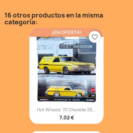
16 otros productos en la misma
categoría:
¡EN OFERTA!
favorite_border
Hot Wheels '70 Chevelle SS...
7,02 €