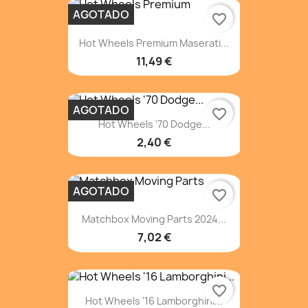
AGOTADO
favorite_border
Hot Wheels Premium Maserati...
11,49 €
AGOTADO
favorite_border
Hot Wheels '70 Dodge...
2,40 €
AGOTADO
favorite_border
Matchbox Moving Parts 2024...
7,02 €
favorite_border
Hot Wheels '16 Lamborghini...