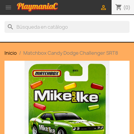
shopping_cart


(0)
search
Inicio
Matchbox Candy Dodge Challenger SRT8