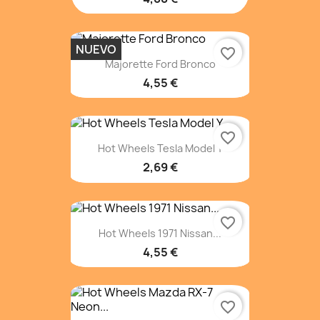
NUEVO
favorite_border
Majorette Ford Bronco
4,55 €
favorite_border
Hot Wheels Tesla Model Y
2,69 €
favorite_border
Hot Wheels 1971 Nissan...
4,55 €
favorite_border