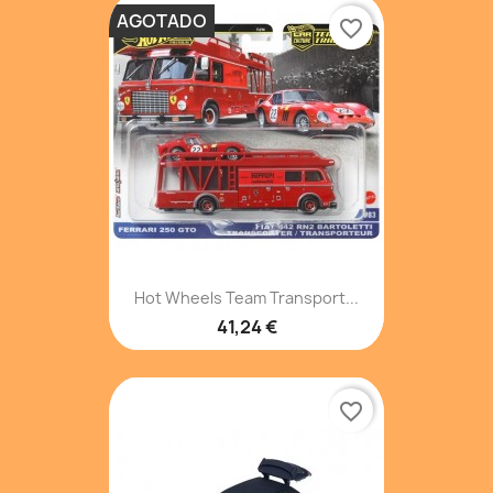
AGOTADO
favorite_border
Hot Wheels Team Transport...
41,24 €
favorite_border