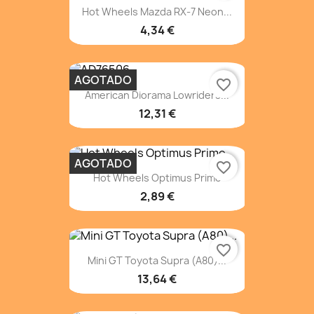
Hot Wheels Mazda RX-7 Neon...
4,34 €
AGOTADO
favorite_border
American Diorama Lowriders...
12,31 €
AGOTADO
favorite_border
Hot Wheels Optimus Prime
2,89 €
favorite_border
Mini GT Toyota Supra (A80)...
13,64 €