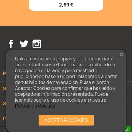
2,69 €
Facebook
Twitter
Instagram
Utilizamos cookies propias y de terceros para
fines estrictamente funcionales, permitiendo la
navegación en la web y para mostrarte
PRODUCTOS

publicidad en base a un perfil elaborado a partir
de tus hábitos de navegación. Pulsa el botón
SOBRE NOSOTROS

Aceptar Cookies para confirmar que has leído y
aceptado la información presentada. Puede
leer más sobre el uso de cookies en nuestra
SU CUENTA

Política de Cookies
.
INFORMACIÓN DE LA TIENDA
keyboard_arrow_down
ACEPTAR COOKIES
Playmaniac.es
¿Necesitas ayuda? Contáctanos 😃