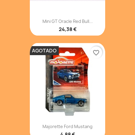
Mini GT Oracle Red Bull...
24,38 €
AGOTADO
favorite_border
Majorette Ford Mustang
4,88 €