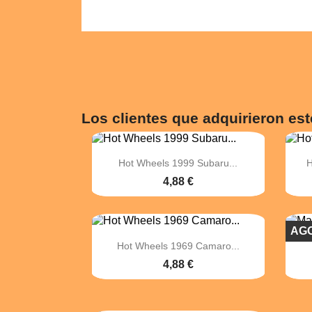
Los clientes que adquirieron es

Vista rápida
Hot Wheels 1999 Subaru...
H
4,88 €
AG

Vista rápida
Hot Wheels 1969 Camaro...
4,88 €