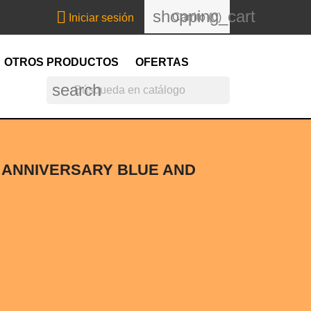
shopping_cart

Carrito
(0)
Iniciar sesión
OTROS PRODUCTOS
OFERTAS
search
 ANNIVERSARY BLUE AND