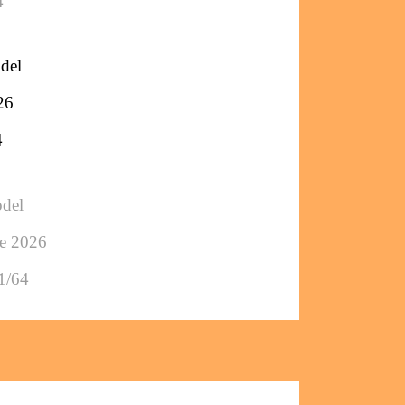
4
del
26
4
odel
e 2026
1/64