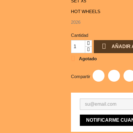
SET X5
HOT WHEELS
2026
Cantidad

AÑADIR 

Agotado
Compartir
NOTIFICARME CUA