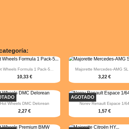
categoría:


Vista rápida
Vista rápida
t Wheels Formula 1 Pack-5...
Majorette Mercedes-AMG SL
10,33 €
3,22 €
OTADO
AGOTADO


Vista rápida
Vista rápida
Hot Wheels DMC Delorean
Norev Renault Espace 1/6
2,27 €
1,57 €