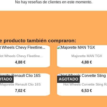
No hay reseñas de clientes en este momento.
te producto también compraron:


Vista rápida
Vista rápida
ot Wheels Chevy Fleetline...
Majorette MAN TGX
4,88 €
4,88 €
OTADO
AGOTADO


Vista rápida
Vista rápida
Majorette Renault Clio 16S
Hot Wheels Corvette Sting R
7,02 €
6,53 €