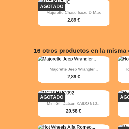
AGOTADO

Vista rápida
Majorette Chase Isuzu D-Max
2,89 €
16 otros productos en la misma 

Vista rápida
Majorette Jeep Wrangler...
Ho
2,89 €
AGOTADO
AG

Vista rápida
Mini GT Datsun KAIDO 510...
20,58 €