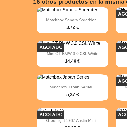
16 otros productos en la misma 
AG

Vista rápida
Matchbox Sonora Shredder...
3,72 €
AGOTADO
AG

Vista rápida
Mini GT BMW 3.0 CSL White
14,46 €
AG

Vista rápida
Matchbox Japan Series...
M
5,37 €
AGOTADO
AG

Vista rápida
Greenlight 1967 Austin Mini...