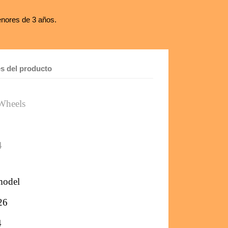
nores de 3 años.
es del producto
Wheels 
4
model
26
4