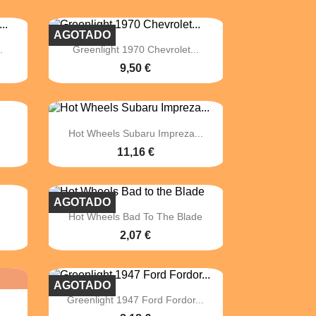
AGOTADO

Vista rápida
.
Greenlight 1970 Chevrolet...
9,50 €

Vista rápida
Hot Wheels Subaru Impreza...
11,16 €
AGOTADO

Vista rápida
Hot Wheels Bad To The Blade
2,07 €
AGOTADO

Vista rápida
Greenlight 1947 Ford Fordor...