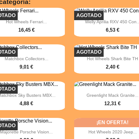
categoría:
OTADO
AGOTADO


Vista rápida
Vista rápida
Hot Wheels Ferrari...
Welly Aprilia RXV 450 Con..
16,45 €
6,53 €
OTADO
AGOTADO


Vista rápida
Vista rápida
Matchbox Collectors...
Hot Wheels Shark Bite TH
9,01 €
2,40 €
OTADO


Vista rápida
Vista rápida
atchbox Sky Busters MBX...
Greenlight Mack Granite...
4,88 €
12,31 €
¡EN OFERTA!
OTADO


Vista rápida
Vista rápida
Majorette Porsche Vision...
Hot Wheels 2020 Jeep...