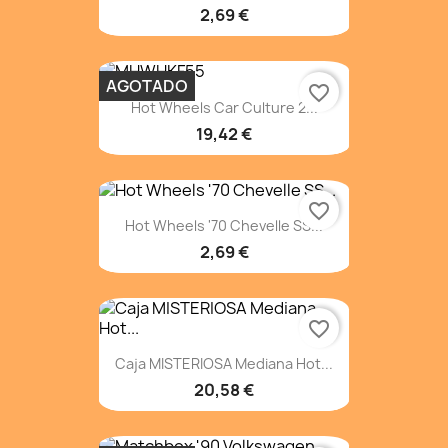
2,69 €
AGOTADO
favorite_border
Hot Wheels Car Culture 2...
19,42 €
favorite_border
Hot Wheels '70 Chevelle SS...
2,69 €
favorite_border
Caja MISTERIOSA Mediana Hot...
20,58 €