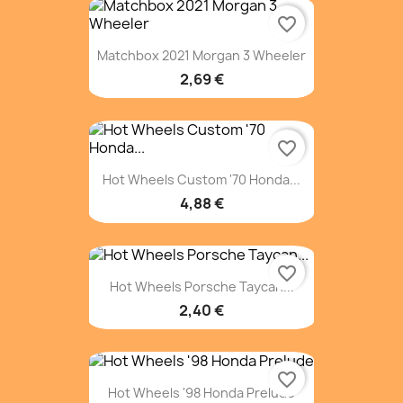
favorite_border
Matchbox 2021 Morgan 3 Wheeler
2,69 €
favorite_border
Hot Wheels Custom '70 Honda...
4,88 €
favorite_border
Hot Wheels Porsche Taycan...
2,40 €
favorite_border
Hot Wheels '98 Honda Prelude