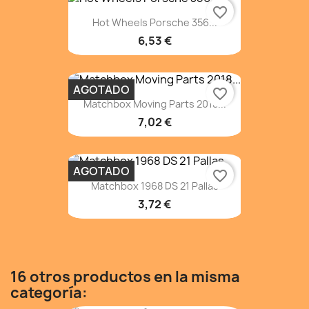
favorite_border
Hot Wheels Porsche 356...
6,53 €
AGOTADO
favorite_border
Matchbox Moving Parts 2018...
7,02 €
AGOTADO
favorite_border
Matchbox 1968 DS 21 Pallas
3,72 €
16 otros productos en la misma
categoría: