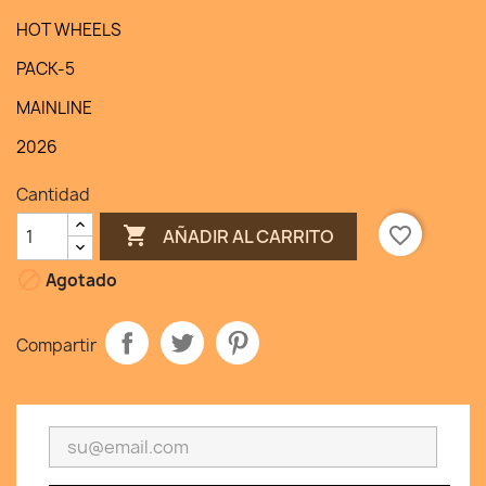
HOT WHEELS
PACK-5
MAINLINE
2026
Cantidad

favorite_border
AÑADIR AL CARRITO

Agotado
Compartir