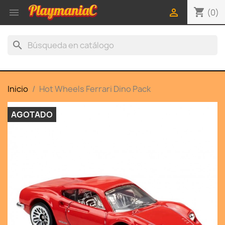
shopping_cart


(0)
search
Inicio
Hot Wheels Ferrari Dino Pack
AGOTADO