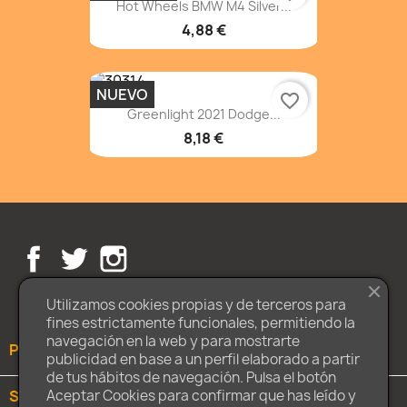
Hot Wheels BMW M4 Silver...
4,88 €
NUEVO
favorite_border
Greenlight 2021 Dodge...
8,18 €
Facebook
Twitter
Instagram
Utilizamos cookies propias y de terceros para
fines estrictamente funcionales, permitiendo la
navegación en la web y para mostrarte
PRODUCTOS

publicidad en base a un perfil elaborado a partir
de tus hábitos de navegación. Pulsa el botón
SOBRE NOSOTROS

Aceptar Cookies para confirmar que has leído y