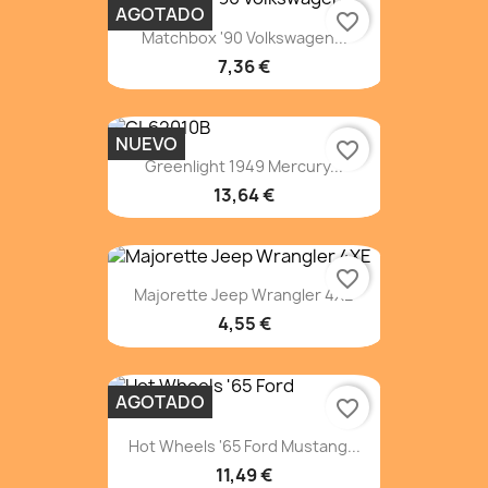
AGOTADO
favorite_border
Matchbox '90 Volkswagen...
7,36 €
NUEVO
favorite_border
Greenlight 1949 Mercury...
13,64 €
favorite_border
Majorette Jeep Wrangler 4XE
4,55 €
AGOTADO
favorite_border
Hot Wheels '65 Ford Mustang...
11,49 €