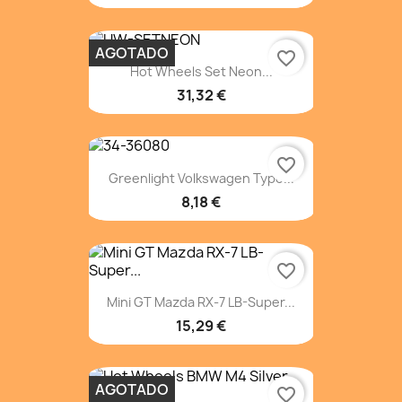
AGOTADO
favorite_border
Hot Wheels Set Neon...
31,32 €
favorite_border
Greenlight Volkswagen Type...
8,18 €
favorite_border
Mini GT Mazda RX-7 LB-Super...
15,29 €
AGOTADO
favorite_border