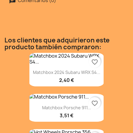
Comentarios (0)
Los clientes que adquirieron este
producto también compraron:
favorite_border
Matchbox 2024 Subaru WRX S4...
2,40 €
favorite_border
Matchbox Porsche 911...
3,51 €