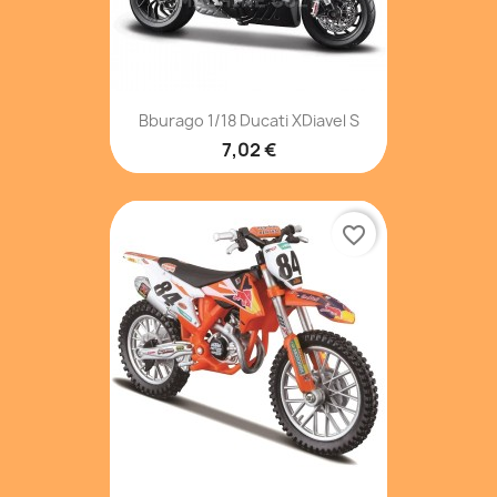
Bburago 1/18 Ducati XDiavel S
7,02 €
favorite_border