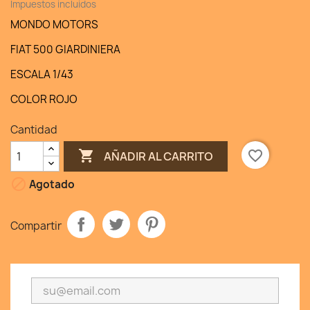
Impuestos incluidos
MONDO MOTORS
FIAT 500 GIARDINIERA
ESCALA 1/43
COLOR ROJO
Cantidad

favorite_border
AÑADIR AL CARRITO

Agotado
Compartir