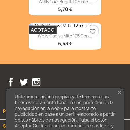
Welly 1/43 Bugatti Chiron...
5,70 €
AGOTADO
favorite_border
Welly Cagiva Mito 125 Con...
6,53 €
Facebook
Twitter
Instagram
Utilizamos cookies propias y de terceros para
fines estrictamente funcionales, permitiendo la
navegación en la web y para mostrarte
PRODUCTOS

publicidad en base a un perfil elaborado a partir
de tus hábitos de navegación. Pulsa el botón
Aceptar Cookies para confirmar que has leído y
SOBRE NOSOTROS
