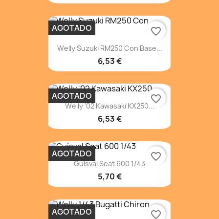
AGOTADO
favorite_border
Welly Suzuki RM250 Con Base...
6,53 €
AGOTADO
favorite_border
Welly '02 Kawasaki KX250...
6,53 €
AGOTADO
favorite_border
Guisval Seat 600 1/43
5,70 €
AGOTADO
favorite_border