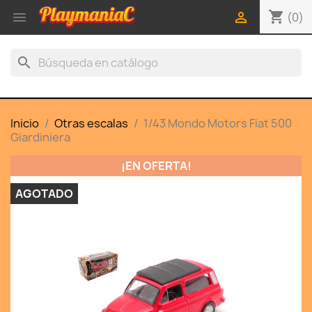
shopping_cart


(0)
search
Inicio
Otras escalas
1/43 Mondo Motors Fiat 500
Giardiniera
¡EN OFERTA!
AGOTADO