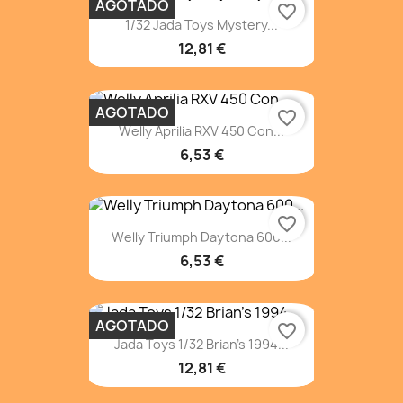
AGOTADO
favorite_border
1/32 Jada Toys Mystery...
12,81 €
AGOTADO
favorite_border
Welly Aprilia RXV 450 Con...
6,53 €
favorite_border
Welly Triumph Daytona 600...
6,53 €
AGOTADO
favorite_border
Jada Toys 1/32 Brian's 1994...
12,81 €