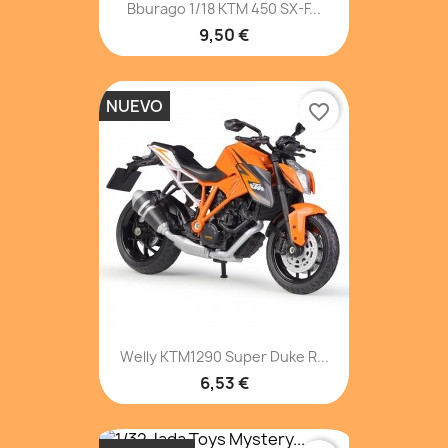
Bburago 1/18 KTM 450 SX-F...
9,50 €
NUEVO
favorite_border
Welly KTM1290 Super Duke R...
6,53 €