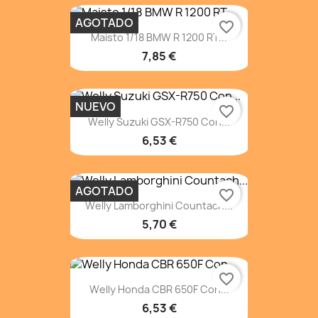
AGOTADO
favorite_border
Maisto 1/18 BMW R 1200 RT...
7,85 €
NUEVO
favorite_border
Welly Suzuki GSX-R750 Con...
6,53 €
AGOTADO
favorite_border
Welly Lamborghini Countach...
5,70 €
favorite_border
Welly Honda CBR 650F Con...
6,53 €