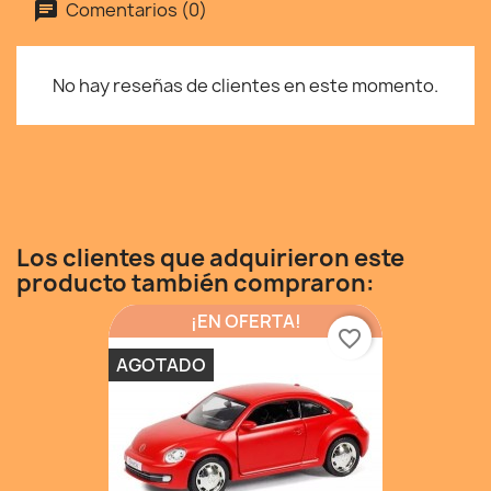
Comentarios (0)
No hay reseñas de clientes en este momento.
Los clientes que adquirieron este
producto también compraron:
¡EN OFERTA!
favorite_border
AGOTADO