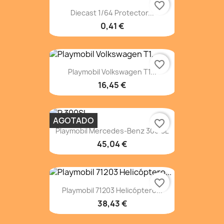
favorite_border
Diecast 1/64 Protector...
0,41 €
favorite_border
Playmobil Volkswagen T1...
16,45 €
AGOTADO
favorite_border
Playmobil Mercedes-Benz 300 SL
45,04 €
favorite_border
Playmobil 71203 Helicóptero...
38,43 €