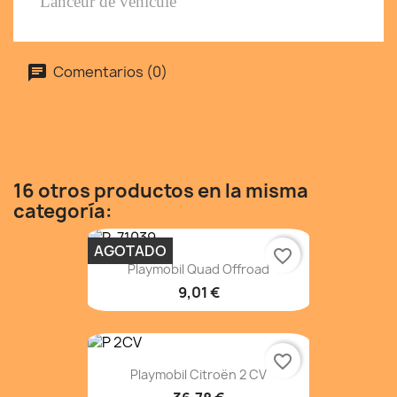
Lanceur de véhicule
Comentarios (0)
16 otros productos en la misma
categoría:
AGOTADO
favorite_border
Playmobil Quad Offroad
9,01 €
favorite_border
Playmobil Citroën 2 CV