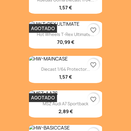
1,57 €
AGOTADO
favorite_border
Hot Wheels T-Rex Ultimate...
70,99 €
favorite_border
Diecast 1/64 Protector...
1,57 €
AGOTADO
favorite_border
MSZ Audi A7 Sportback
2,89 €