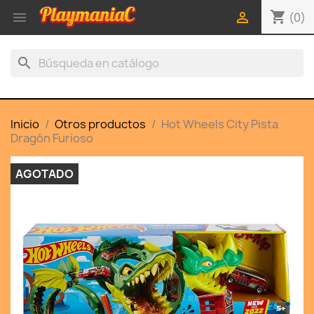
shopping_cart


(0)
search
Inicio
Otros productos
Hot Wheels City Pista
Dragón Furioso
AGOTADO