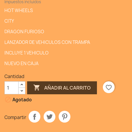
Impuestos incluidos
HOT WHEELS
CITY
DRAGON FURIOSO
LANZADOR DE VEHICULOS CON TRAMPA
INCLUYE 1 VEHICULO
NUEVO EN CAJA
Cantidad

favorite_border
AÑADIR AL CARRITO

Agotado
Compartir