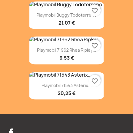
favorite_border
Playmobil Buggy Todoterreno
21,07 €
favorite_border
Playmobil 71962 Rhea Ripley...
6,53 €
favorite_border
Playmobil 71543 Asterix...
20,25 €
Facebook
Twitter
Instagram