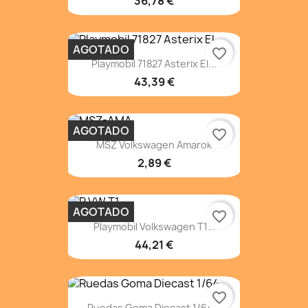
36,78 €
AGOTADO
favorite_border
Playmobil 71827 Asterix El...
43,39 €
AGOTADO
favorite_border
MSZ Volkswagen Amarok
2,89 €
AGOTADO
favorite_border
Playmobil Volkswagen T1...
44,21 €
favorite_border
Ruedas Goma Diecast 1/64...