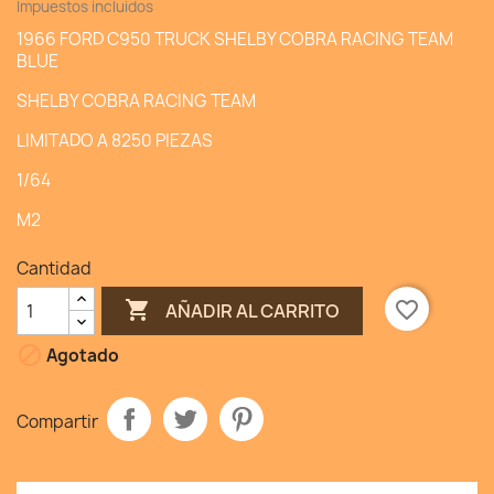
Impuestos incluidos
1966 FORD C950 TRUCK SHELBY COBRA RACING TEAM
BLUE
SHELBY COBRA RACING TEAM
LIMITADO A 8250 PIEZAS
1/64
M2
Cantidad

favorite_border
AÑADIR AL CARRITO

Agotado
Compartir