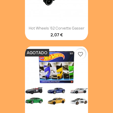
Hot Wheels '62 Corvette Gasser
2,07 €
AGOTADO
favorite_border