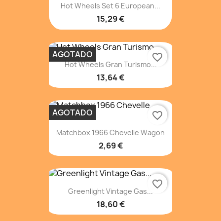
Hot Wheels Set 6 European...
15,29 €
AGOTADO
favorite_border
Hot Wheels Gran Turismo...
13,64 €
AGOTADO
favorite_border
Matchbox 1966 Chevelle Wagon
2,69 €
favorite_border
Greenlight Vintage Gas...
18,60 €