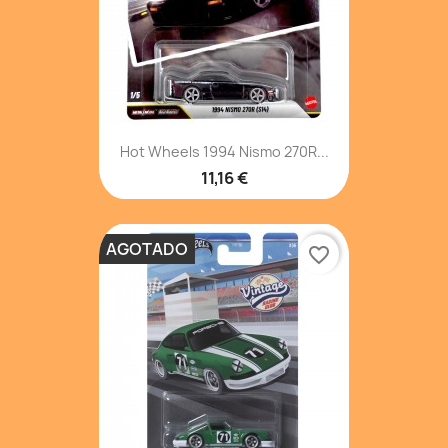
Hot Wheels 1994 Nismo 270R...
11,16 €
AGOTADO
favorite_border