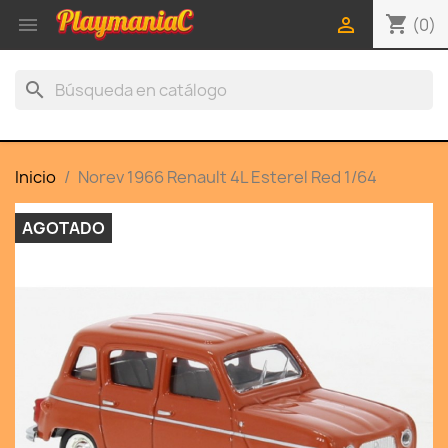
shopping_cart


(0)
search
Inicio
Norev 1966 Renault 4L Esterel Red 1/64
AGOTADO