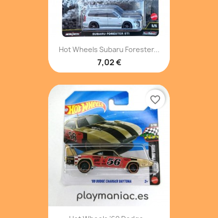
Hot Wheels Subaru Forester...
7,02 €
favorite_border