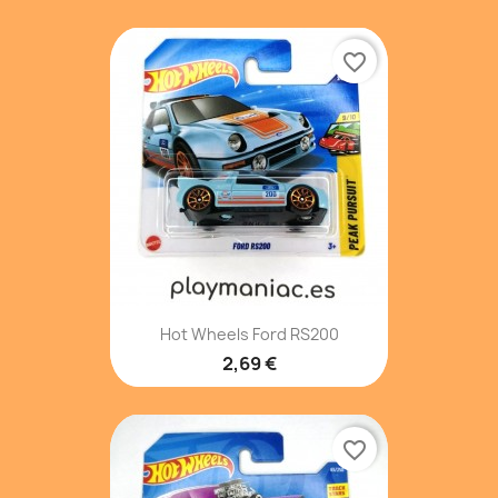
favorite_border
Hot Wheels Ford RS200
2,69 €
favorite_border