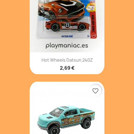
Hot Wheels Datsun 240Z
2,69 €
favorite_border