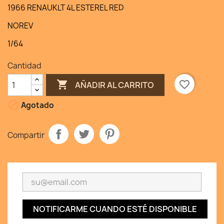
1966 RENAUKLT 4L ESTEREL RED
NOREV
1/64
Cantidad

favorite_border
AÑADIR AL CARRITO

Agotado
Compartir
NOTIFICARME CUANDO ESTÉ DISPONIBLE