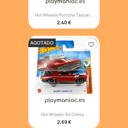
Hot Wheels Porsche Taycan...
2,40 €
AGOTADO
favorite_border
Hot Wheels '64 Chevy...
2,69 €