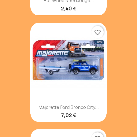
Hot Wheels '69 Dodge...
2,40 €
favorite_border
Majorette Ford Bronco City...
7,02 €