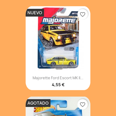
NUEVO
favorite_border
Majorette Ford Escort MK II...
4,55 €
AGOTADO
favorite_border