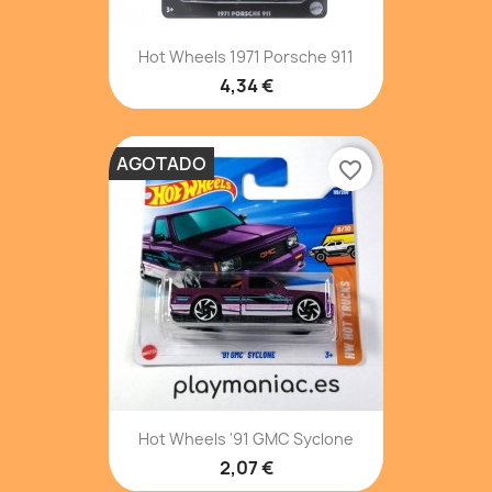
Hot Wheels 1971 Porsche 911
4,34 €
AGOTADO
favorite_border
Hot Wheels '91 GMC Syclone
2,07 €