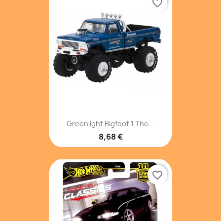
favorite_border
Greenlight Bigfoot 1 The...
8,68 €
favorite_border