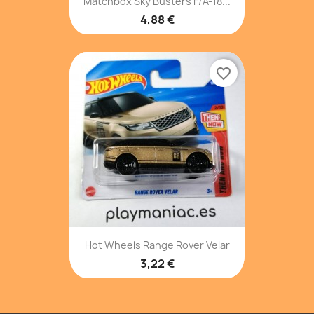
Matchbox Sky Busters F/A-18...
4,88 €
favorite_border
Hot Wheels Range Rover Velar
3,22 €