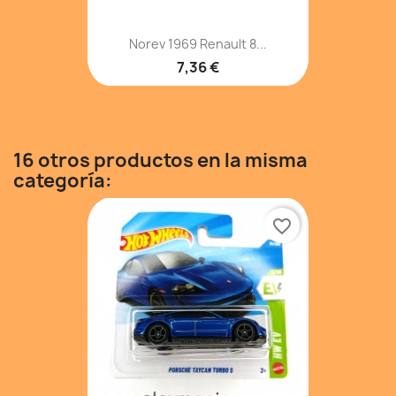
Norev 1969 Renault 8...
7,36 €
16 otros productos en la misma
categoría:
favorite_border