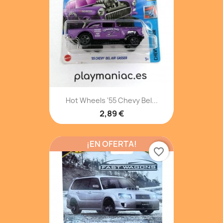
Hot Wheels '55 Chevy Bel...
2,89 €
¡EN OFERTA!
favorite_border