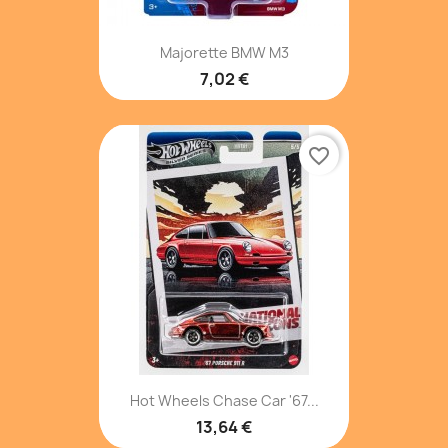
Majorette BMW M3
7,02 €
favorite_border
Hot Wheels Chase Car '67...
13,64 €