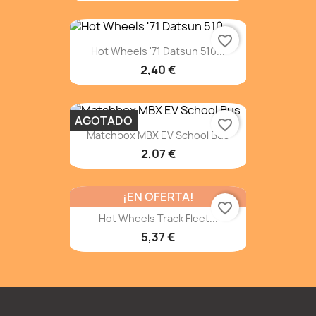
favorite_border
Hot Wheels '71 Datsun 510...
2,40 €
AGOTADO
favorite_border
Matchbox MBX EV School Bus
2,07 €
¡EN OFERTA!
favorite_border
Hot Wheels Track Fleet...
5,37 €