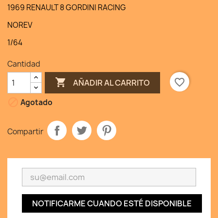
1969 RENAULT 8 GORDINI RACING
NOREV
1/64
Cantidad

favorite_border
AÑADIR AL CARRITO

Agotado
Compartir
NOTIFICARME CUANDO ESTÉ DISPONIBLE