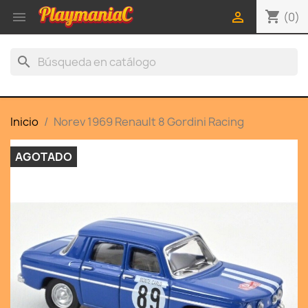
shopping_cart


(0)
search
Inicio
Norev 1969 Renault 8 Gordini Racing
AGOTADO