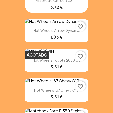
Majorette Citroen DS4...
3,72 €
favorite_border
Hot Wheels Arrow Dynamic
1,03 €
AGOTADO
favorite_border
Hot Wheels Toyota 2000 GT
3,51 €
favorite_border
Hot Wheels '67 Chevy C10
3,51 €