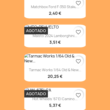
favorite_border
Matchbox Ford F-350 Stake...
2,40 €
AGOTADO
favorite_border
Maisto 2024 Lamborghini...
3,51 €
favorite_border
Tarmac Works 1/64 Old & New...
20,25 €
AGOTADO
favorite_border
Hot Wheels '67 El Camino...
5,37 €