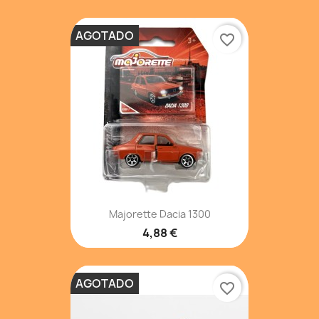
AGOTADO
favorite_border
Majorette Dacia 1300
4,88 €
AGOTADO
favorite_border