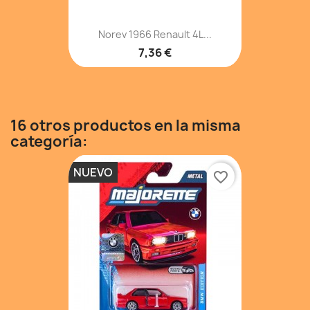
Norev 1966 Renault 4L...
7,36 €
16 otros productos en la misma
categoría:
NUEVO
favorite_border