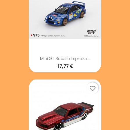
Mini GT Subaru Impreza...
17,77 €
favorite_border