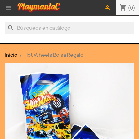
shopping_cart


(0)
search
Inicio
Hot Wheels Bolsa Regalo