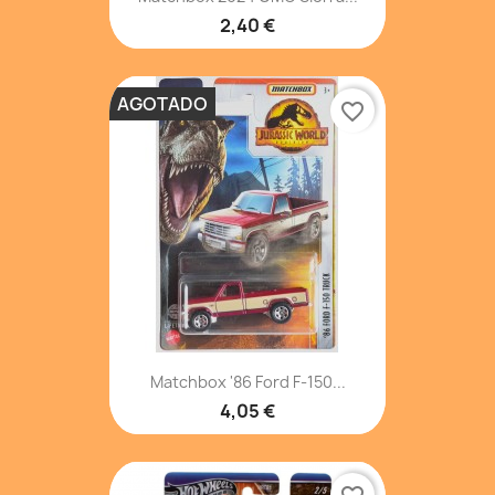
2,40 €
AGOTADO
favorite_border
Matchbox '86 Ford F-150...
4,05 €