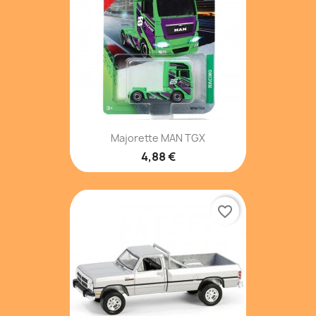
Majorette MAN TGX
4,88 €
favorite_border