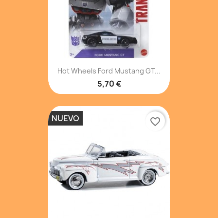
Hot Wheels Ford Mustang GT...
5,70 €
NUEVO
favorite_border