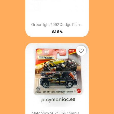
Greenlight 1992 Dodge Ram...
8,18 €
favorite_border
Matchbox 2024 GMC Sierra...