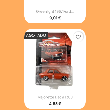
Greenlight 1967 Ford...
9,01 €
AGOTADO
favorite_border
Majorette Dacia 1300
4,88 €