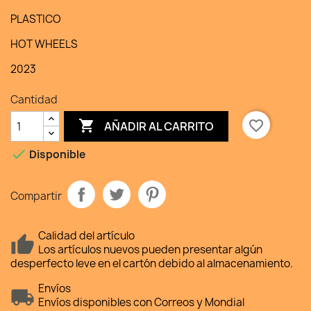
PLASTICO
HOT WHEELS
2023
Cantidad

favorite_border
AÑADIR AL CARRITO

Disponible
Compartir
Calidad del artículo
Los artículos nuevos pueden presentar algún
desperfecto leve en el cartón debido al almacenamiento.
Envíos
Envíos disponibles con Correos y Mondial