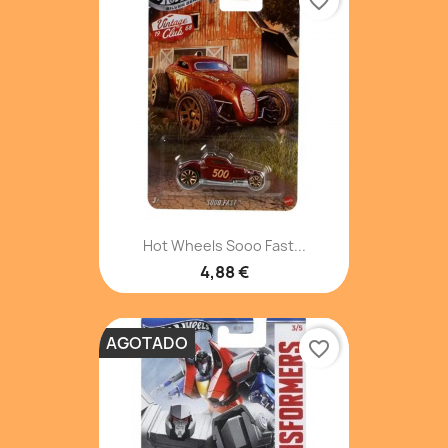
favorite_border
Hot Wheels Sooo Fast...
4,88 €
AGOTADO
favorite_border