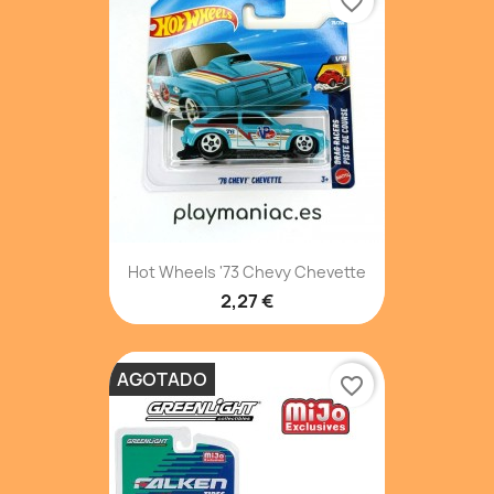
favorite_border
Hot Wheels '73 Chevy Chevette
2,27 €
AGOTADO
favorite_border