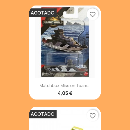
AGOTADO
favorite_border
Matchbox Mission Team...
4,05 €
AGOTADO
favorite_border