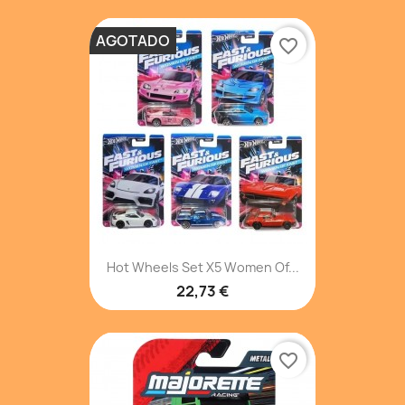
AGOTADO
favorite_border
Hot Wheels Set X5 Women Of...
22,73 €
favorite_border