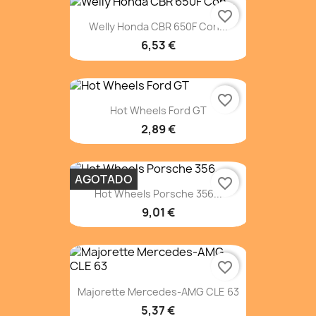
favorite_border
Welly Honda CBR 650F Con...
6,53 €
favorite_border
Hot Wheels Ford GT
2,89 €
AGOTADO
favorite_border
Hot Wheels Porsche 356...
9,01 €
favorite_border
Majorette Mercedes-AMG CLE 63
5,37 €