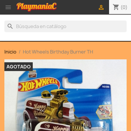
shopping_cart


(0)
search
Inicio
Hot Wheels Birthday Burner TH
AGOTADO