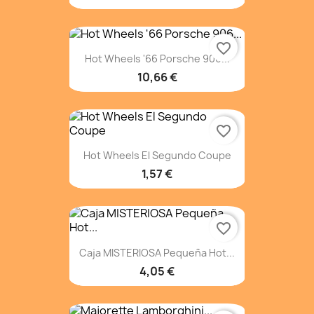
favorite_border
Hot Wheels '66 Porsche 906...
10,66 €
favorite_border
Hot Wheels El Segundo Coupe
1,57 €
favorite_border
Caja MISTERIOSA Pequeña Hot...
4,05 €