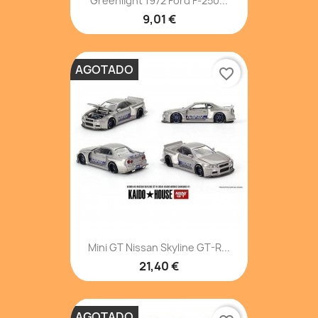
Greenlight 1972 Ford F-250...
9,01 €
AGOTADO
favorite_border
Mini GT Nissan Skyline GT-R...
21,40 €
AGOTADO