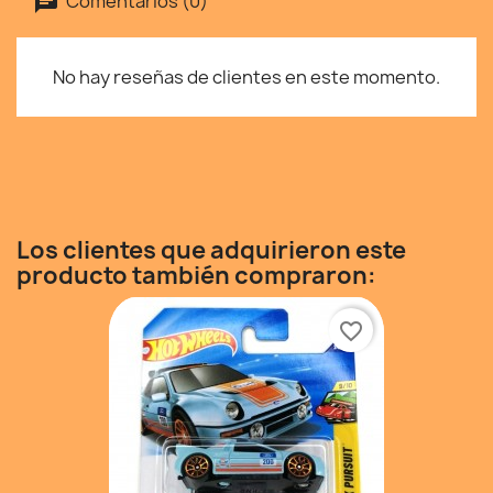
Comentarios (0)
No hay reseñas de clientes en este momento.
Los clientes que adquirieron este
producto también compraron:
favorite_border