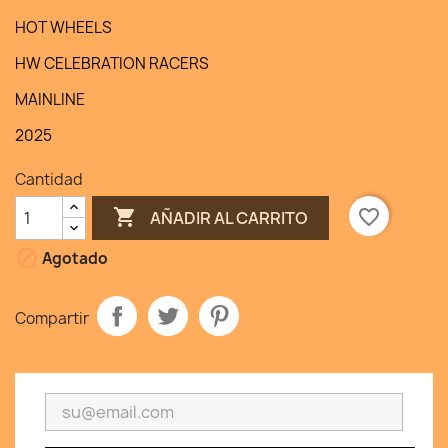
HOT WHEELS
HW CELEBRATION RACERS
MAINLINE
2025
Cantidad

favorite_border
AÑADIR AL CARRITO

Agotado
Compartir