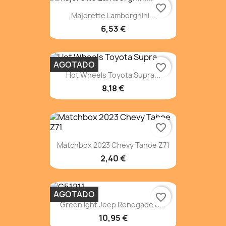
favorite_border
Majorette Lamborghini...
6,53 €
AGOTADO
favorite_border
Hot Wheels Toyota Supra...
8,18 €
favorite_border
Matchbox 2023 Chevy Tahoe Z71
2,40 €
AGOTADO
favorite_border
Greenlight Jeep Renegade &...
10,95 €