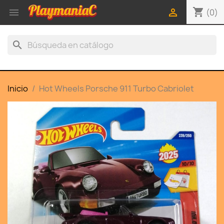
shopping_cart


(0)
search
Inicio
Hot Wheels Porsche 911 Turbo Cabriolet