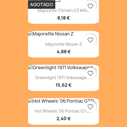
AGOTADO
favorite_border
Majorette Citroën C3 WRC
8,18 €
favorite_border
Majorette Nissan Z
4,88 €
favorite_border
Greenlight 1971 Volkswagen...
15,62 €
favorite_border
Hot Wheels '06 Pontiac GTO...
2,40 €