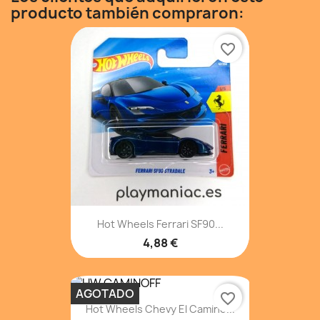
producto también compraron:
favorite_border
Hot Wheels Ferrari SF90...
4,88 €
AGOTADO
favorite_border
Hot Wheels Chevy El Camino...