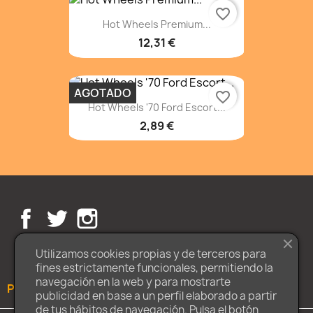
favorite_border
Hot Wheels Premium...
12,31 €
AGOTADO
favorite_border
Hot Wheels '70 Ford Escort...
2,89 €
Facebook
Twitter
Instagram
Utilizamos cookies propias y de terceros para
fines estrictamente funcionales, permitiendo la
navegación en la web y para mostrarte
PRODUCTOS

publicidad en base a un perfil elaborado a partir
de tus hábitos de navegación. Pulsa el botón