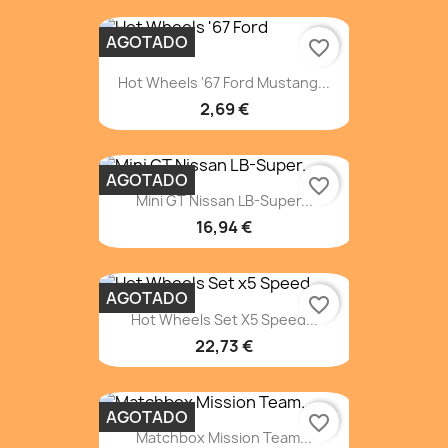
AGOTADO
favorite_border
Hot Wheels '67 Ford Mustang...
2,69 €
AGOTADO
favorite_border
Mini GT Nissan LB-Super...
16,94 €
AGOTADO
favorite_border
Hot Wheels Set X5 Speed...
22,73 €
AGOTADO
favorite_border
Matchbox Mission Team...