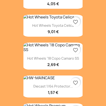
4,05 €
favorite_border
Hot Wheels Toyota Celica
9,01 €
favorite_border
Hot Wheels '18 Copo Camaro SS
2,69 €
favorite_border
Diecast 1/64 Protector...
1,57 €