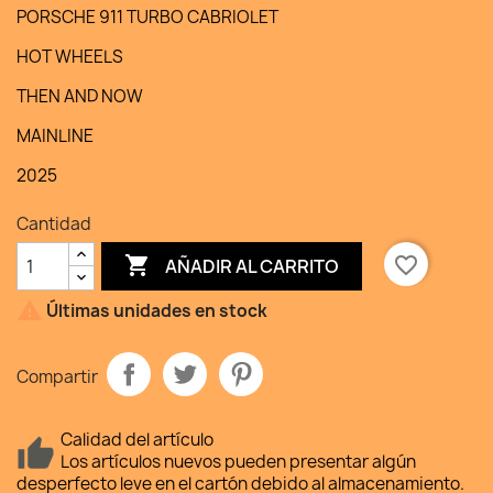
PORSCHE 911 TURBO CABRIOLET
HOT WHEELS
THEN AND NOW
MAINLINE
2025
Cantidad

favorite_border
AÑADIR AL CARRITO

Últimas unidades en stock
Compartir
Calidad del artículo
Los artículos nuevos pueden presentar algún
desperfecto leve en el cartón debido al almacenamiento.