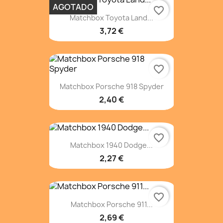
AGOTADO
favorite_border
Matchbox Toyota Land...
3,72 €
favorite_border
Matchbox Porsche 918 Spyder
2,40 €
favorite_border
Matchbox 1940 Dodge...
2,27 €
favorite_border
Matchbox Porsche 911...
2,69 €