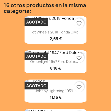
16 otros productos en la misma
categoría:
AGOTADO
favorite_border
Hot Wheels 2018 Honda Civic...
2,69 €
AGOTADO
favorite_border
Greenlight 1947 Ford Deluxe...
8,18 €
AGOTADO
favorite_border
Johnny Lightning 1959...
11,16 €