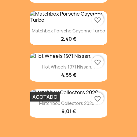
favorite_border
Matchbox Porsche Cayenne Turbo
2,40 €
favorite_border
Hot Wheels 1971 Nissan...
4,55 €
AGOTADO
favorite_border
Matchbox Collectors 2020...
9,01 €