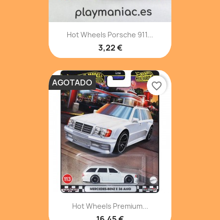
Hot Wheels Porsche 911...
3,22 €
AGOTADO
favorite_border
Hot Wheels Premium...
16,45 €