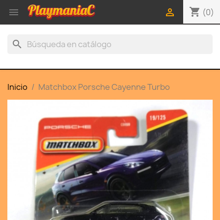
shopping_cart


(0)
search
Inicio
Matchbox Porsche Cayenne Turbo