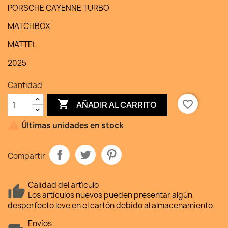
PORSCHE CAYENNE TURBO
MATCHBOX
MATTEL
2025
Cantidad

favorite_border
AÑADIR AL CARRITO

Últimas unidades en stock
Compartir
Calidad del artículo
Los artículos nuevos pueden presentar algún
desperfecto leve en el cartón debido al almacenamiento.
Envíos