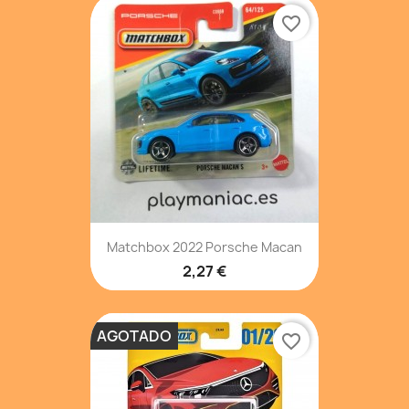
favorite_border
Matchbox 2022 Porsche Macan
2,27 €
AGOTADO
favorite_border