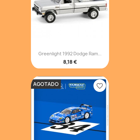
Greenlight 1992 Dodge Ram...
8,18 €
AGOTADO
favorite_border