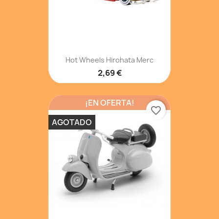
Hot Wheels Hirohata Merc
2,69 €
¡EN OFERTA!
favorite_border
AGOTADO