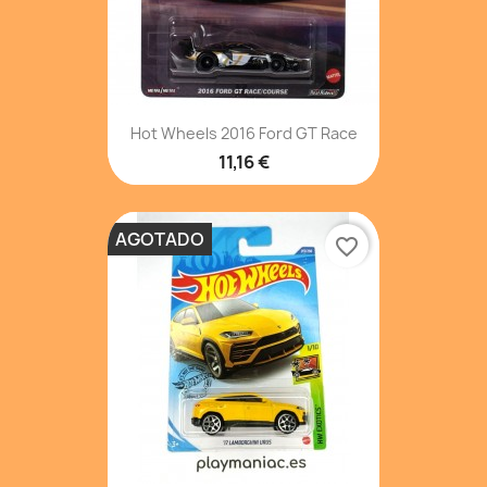
Hot Wheels 2016 Ford GT Race
11,16 €
AGOTADO
favorite_border