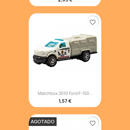
favorite_border
Matchbox 2010 Ford F-150...
1,57 €
AGOTADO
favorite_border