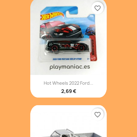
favorite_border
Hot Wheels 2022 Ford...
2,69 €
favorite_border