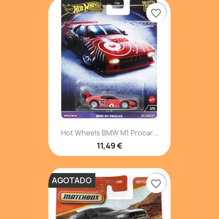
favorite_border
Hot Wheels BMW M1 Procar...
11,49 €
AGOTADO
favorite_border