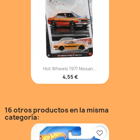
Hot Wheels 1971 Nissan...
4,55 €
16 otros productos en la misma
categoría:
favorite_border