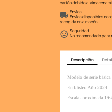
cartón debido al almacenami
Envíos
Envíos disponibles con 
recogida en almacén.
Seguridad
No recomendado para m
Descripción
Detal
Modelo de serie básica 
En blíster. Año 2024
Escala aproximada 1/6