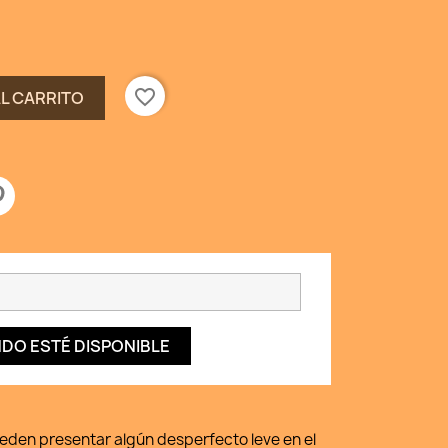
favorite_border
AL CARRITO
DO ESTÉ DISPONIBLE
ueden presentar algún desperfecto leve en el