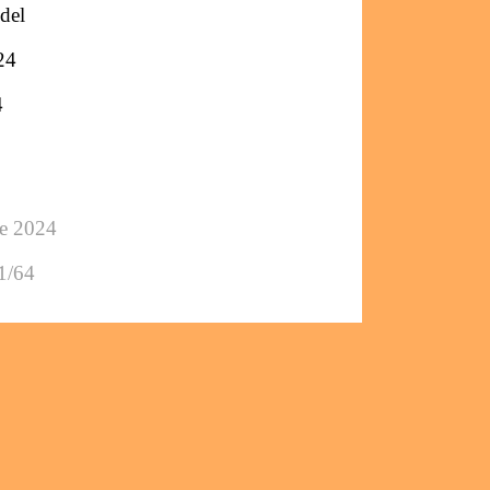
del
24
4
ée 2024
1/64