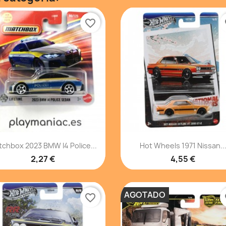
favorite_border
fa
Vista rápida
Vista rápida


chbox 2023 BMW I4 Police...
Hot Wheels 1971 Nissan..
2,27 €
4,55 €
AGOTADO
favorite_border
fa