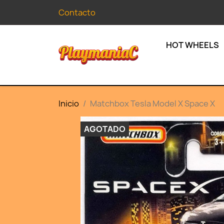
Contacto
HOT WHEELS
Inicio
Matchbox Tesla Model X Space X
AGOTADO