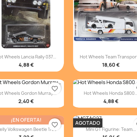
Vista rápida
Vista rápida


t Wheels Lancia Rally 037...
Hot Wheels Team Transport
4,88 €
18,60 €
favorite_border
fa
Vista rápida
Vista rápida


ot Wheels Gordon Murray...
Hot Wheels Honda S800..
2,40 €
4,88 €
¡EN OFERTA!
AGOTADO
favorite_border
fa
Vista rápida
Vista rápida


lly Volkswagen Beetle 1/38
Mini GT Figurine: Team...