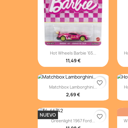
Vista rápida

Hot Wheels Barbie '65...
Ho
11,49 €
favorite_border
Vista rápida

Matchbox Lamborghini...
H
2,69 €
NUEVO
favorite_border
Vista rápida

Greenlight 1967 Ford...
We