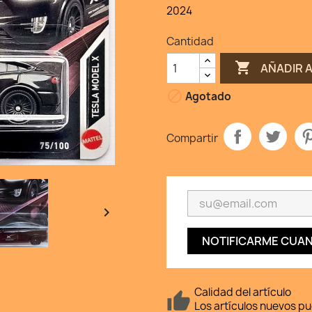
2024
Cantidad

AÑADIR 

Agotado
Compartir

NOTIFICARME CUAN
Calidad del artículo
Los artículos nuevos p