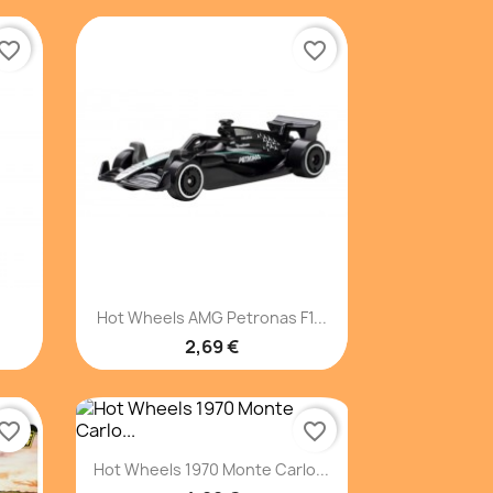
vorite_border
favorite_border
Vista rápida

.
Hot Wheels AMG Petronas F1...
2,69 €
vorite_border
favorite_border
Vista rápida

Hot Wheels 1970 Monte Carlo...