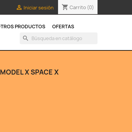
shopping_cart

Carrito
(0)
Iniciar sesión
TROS PRODUCTOS
OFERTAS
search
MODEL X SPACE X