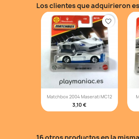
Los clientes que adquirieron 
favorite_border
Vista rápida

Matchbox 2004 Maserati MC12
M
3,10 €
16 otros productos en la misma