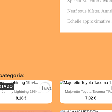
Special Matchbox Mod
Neuf sous blíster. Ann
Échelle approximative 
categoría:
OTADO
order
favorite_border


Vista rápida
Vista rápida
Johnny Lightning 1954...
Majorette Toyota Tacoma TRD
8,18 €
7,02 €