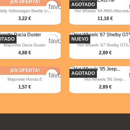
¡EN OFERTA!
AGOTADO
order
favorite_border


Vista rápida
Vista rápida
elly Volkswagen Beetle 1/38
Hot Wheels '94 AMG-Mercedes
3,22 €
11,16 €
OTADO
NUEVO
order
favorite_border


Vista rápida
Vista rápida
Majorette Dacia Duster
Hot Wheels '67 Shelby GT5
4,88 €
2,89 €
¡EN OFERTA!
AGOTADO
order
favorite_border


Vista rápida
Vista rápida
Majorette Honda E
Hot Wheels '95 Jeep...
1,57 €
2,89 €