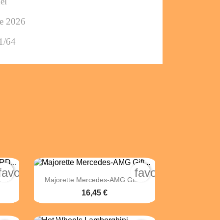
el
ée 2026
1/64
favorite_border
favorite_border

Vista rápida
...
Majorette Mercedes-AMG Gift...
16,45 €