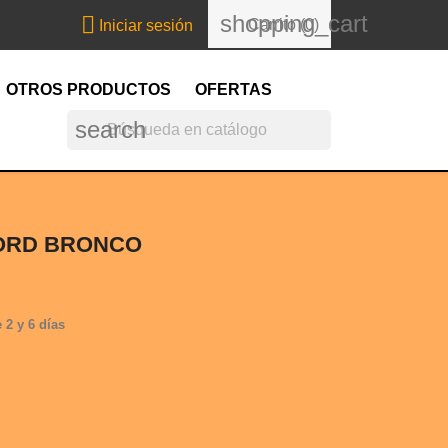
shopping_cart

Carrito
(0)
Iniciar sesión
OTROS PRODUCTOS
OFERTAS
search
FORD BRONCO
 2 y 6 días