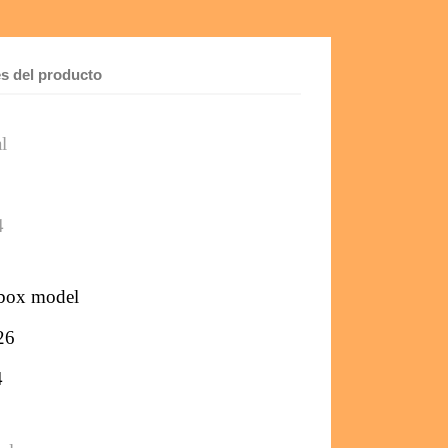
es del producto
l
4
hbox model
26
4