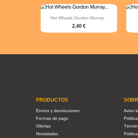

Vista rápida
Hot Wheels Gordon Murray...
2,40 €
Facebook
Twitter
Instagram
PRODUCTOS
SOBR
Envíos y devoluciones
Aviso l
Formas de pago
Politic
Ofertas
Términ
Novedades
Politic