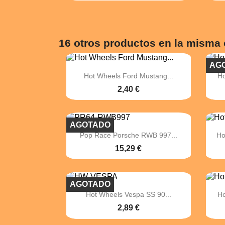
16 otros productos en la misma 
AG

Vista rápida
Hot Wheels Ford Mustang...
Ho
2,40 €
AGOTADO

Vista rápida
Pop Race Porsche RWB 997...
Ho
15,29 €
AGOTADO

Vista rápida
Hot Wheels Vespa SS 90...
H
2,89 €