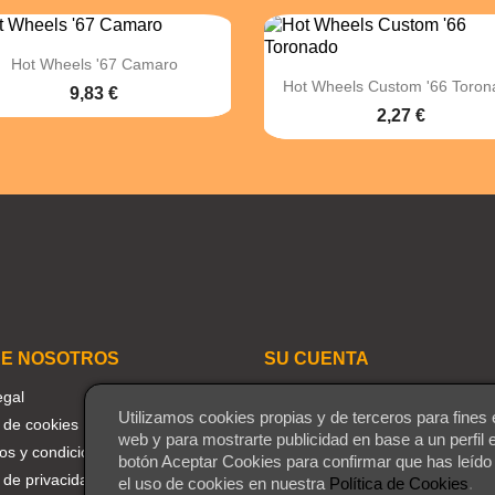

Vista rápida
Hot Wheels '67 Camaro

Vista rápida
Hot Wheels Custom '66 Toron
9,83 €
2,27 €
E NOSOTROS
SU CUENTA
egal
Seguimiento del pedido
Utilizamos cookies propias y de terceros para fines 
a de cookies
Iniciar sesión
web y para mostrarte publicidad en base a un perfil 
os y condiciones
Crear una cuenta
botón Aceptar Cookies para confirmar que has leído
a de privacidad
Mis alertas
el uso de cookies en nuestra
Política de Cookies
.