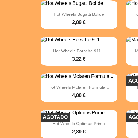

Vista rápida
Hot Wheels Bugatti Bolide
Ho
2,89 €

Vista rápida
Hot Wheels Porsche 911...
M
3,22 €
AG

Vista rápida
Hot Wheels Mclaren Formula...
4,88 €
AGOTADO
AG

Vista rápida
Hot Wheels Optimus Prime
2,89 €