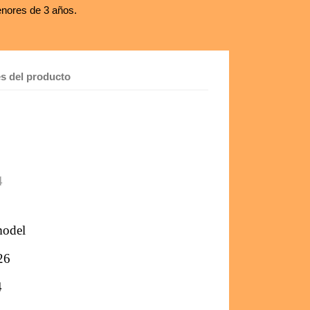
nores de 3 años.
es del producto
4
model
26
4