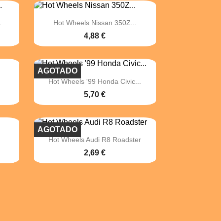

Vista rápida
.
Hot Wheels Nissan 350Z...
4,88 €
AGOTADO

Vista rápida
Hot Wheels '99 Honda Civic...
5,70 €
AGOTADO

Vista rápida
Hot Wheels Audi R8 Roadster
2,69 €