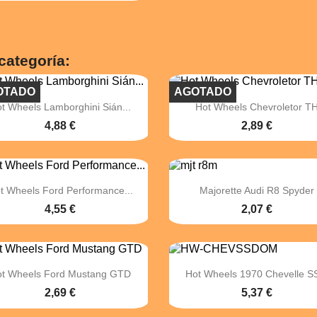
categoría:
OTADO
AGOTADO


Vista rápida
Vista rápida
t Wheels Lamborghini Sián...
Hot Wheels Chevroletor T
4,88 €
2,89 €


Vista rápida
Vista rápida
t Wheels Ford Performance...
Majorette Audi R8 Spyder
4,55 €
2,07 €


Vista rápida
Vista rápida
ot Wheels Ford Mustang GTD
Hot Wheels 1970 Chevelle SS
2,69 €
5,37 €