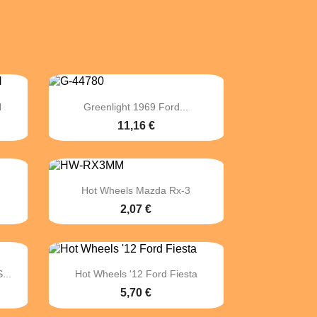

Vista rápida
H
Greenlight 1969 Ford...
11,16 €

Vista rápida
Hot Wheels Mazda Rx-3
2,07 €

Vista rápida
...
Hot Wheels '12 Ford Fiesta
5,70 €