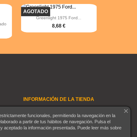
AGOTADO

Vista rápida
Greenlight 1975 Ford...
ado
8,68 €
INFORMACIÓN DE LA TIENDA
Playmaniac
estrictamente funcionales, permitiendo la navegación en la
Montequinto
elaborado a partir de tus hábitos de navegación. Pulsa el
41089 Dos Hermanas
 y aceptado la información presentada. Puede leer más sobre
Sevilla
España (Sevilla)