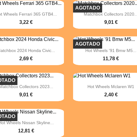
AGOTADO


Vista rápida
Vista rápida
t Wheels Ferrari 365 GTB4...
Matchbox Collectors 2020..
3,22 €
9,01 €
AGOTADO


Vista rápida
Vista rápida
atchbox 2024 Honda Civic...
Hot Wheels '91 Bmw M5...
2,69 €
11,78 €
OTADO


Vista rápida
Vista rápida
Matchbox Collectors 2023...
Hot Wheels Mclaren W1
9,01 €
2,40 €
OTADO

Vista rápida
Hot Wheels Nissan Skyline...
12,81 €