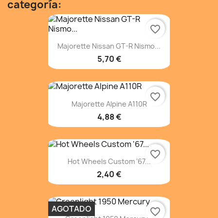
categoría:
favorite_border
Majorette Nissan GT-R Nismo...
5,70 €
favorite_border
Majorette Alpine A110R
4,88 €
favorite_border
Hot Wheels Custom '67...
2,40 €
AGOTADO
favorite_border