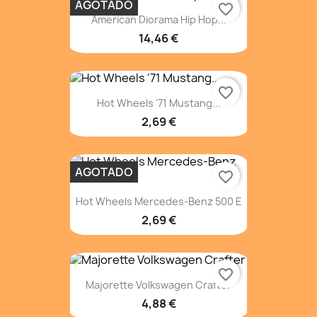
AGOTADO
favorite_border
American Diorama Hip Hop...
14,46 €
favorite_border
Hot Wheels '71 Mustang...
2,69 €
AGOTADO
favorite_border
Hot Wheels Mercedes-Benz 500 E
2,69 €
favorite_border
Majorette Volkswagen Crafter
4,88 €