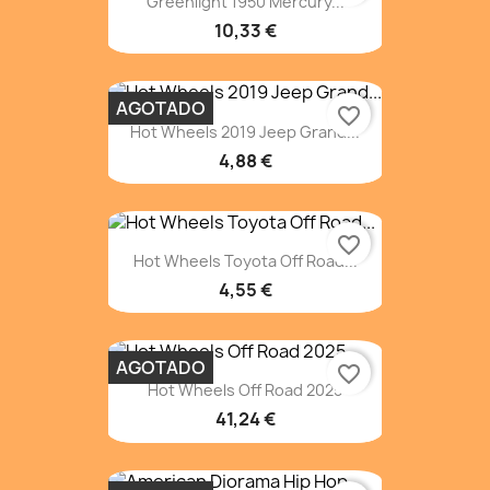
Greenlight 1950 Mercury...
10,33 €
AGOTADO
favorite_border
Hot Wheels 2019 Jeep Grand...
4,88 €
favorite_border
Hot Wheels Toyota Off Road...
4,55 €
AGOTADO
favorite_border
Hot Wheels Off Road 2025
41,24 €