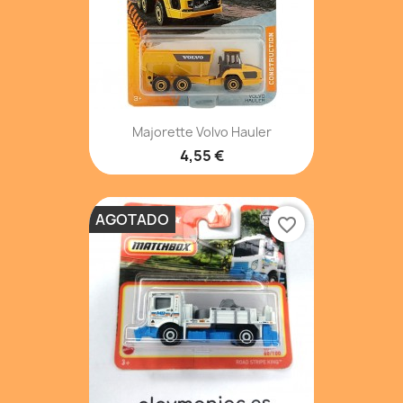
Majorette Volvo Hauler
4,55 €
AGOTADO
favorite_border