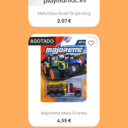
Matchbox Road Stripe King
2,07 €
AGOTADO
favorite_border
Majorette Mack Granite
4,55 €