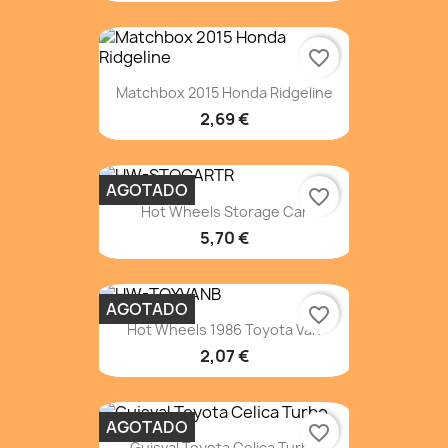
favorite_border
Matchbox 2015 Honda Ridgeline
2,69 €
AGOTADO
favorite_border
Hot Wheels Storage Car
5,70 €
AGOTADO
favorite_border
Hot Wheels 1986 Toyota Van
2,07 €
AGOTADO
favorite_border
Guisval Toyota Celica Turbo