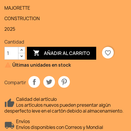
MAJORETTE
CONSTRUCTION
2025
Cantidad

favorite_border
AÑADIR AL CARRITO

Últimas unidades en stock
Compartir
Calidad del artículo
Los artículos nuevos pueden presentar algún
desperfecto leve en el cartón debido al almacenamiento.
Envíos
Envíos disponibles con Correos y Mondial