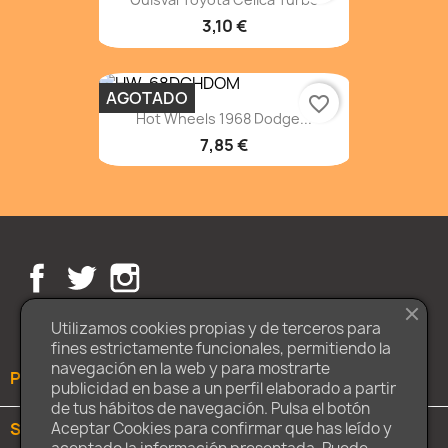
3,10 €
AGOTADO
favorite_border
Hot Wheels 1968 Dodge...
7,85 €
Facebook
Twitter
Instagram
Utilizamos cookies propias y de terceros para
fines estrictamente funcionales, permitiendo la
navegación en la web y para mostrarte
PRODUCTOS

publicidad en base a un perfil elaborado a partir
de tus hábitos de navegación. Pulsa el botón
SOBRE NOSOTROS

Aceptar Cookies para confirmar que has leído y