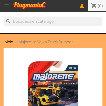
shopping_cart


(0)
search
Inicio
Majorette Volvo Truck Dumper