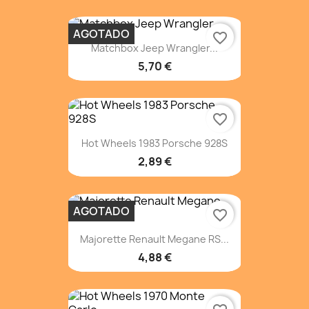
AGOTADO
favorite_border
Matchbox Jeep Wrangler...
5,70 €
favorite_border
Hot Wheels 1983 Porsche 928S
2,89 €
AGOTADO
favorite_border
Majorette Renault Megane RS...
4,88 €