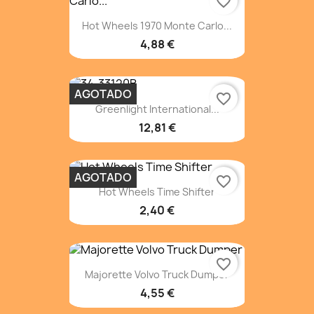
favorite_border
Hot Wheels 1970 Monte Carlo...
4,88 €
AGOTADO
favorite_border
Greenlight International...
12,81 €
AGOTADO
favorite_border
Hot Wheels Time Shifter
2,40 €
favorite_border
Majorette Volvo Truck Dumper
4,55 €