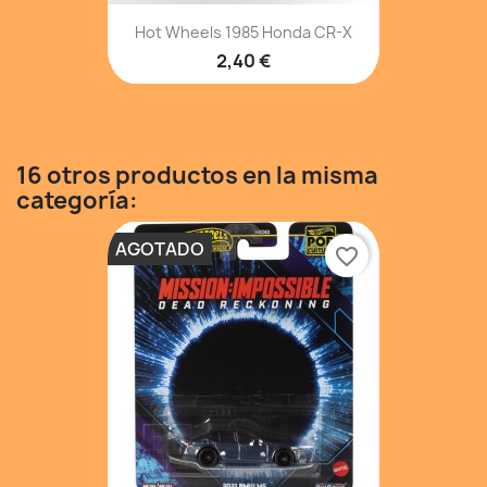
Hot Wheels 1985 Honda CR-X
2,40 €
16 otros productos en la misma
categoría:
AGOTADO
favorite_border