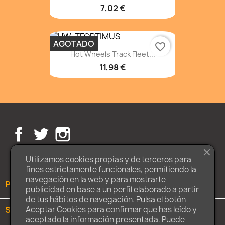
7,02 €
AGOTADO
favorite_border
Hot Wheels Track Fleet...
11,98 €
Facebook
Twitter
Instagram
Utilizamos cookies propias y de terceros para
fines estrictamente funcionales, permitiendo la
navegación en la web y para mostrarte
PRODUCTOS

publicidad en base a un perfil elaborado a partir
de tus hábitos de navegación. Pulsa el botón
Aceptar Cookies para confirmar que has leído y
SOBRE NOSOTROS

aceptado la información presentada. Puede