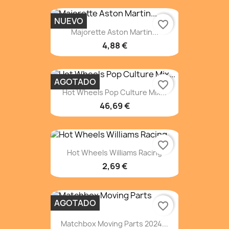
NUEVO
favorite_border
Majorette Aston Martin...
4,88 €
AGOTADO
favorite_border
Hot Wheels Pop Culture Mix...
46,69 €
favorite_border
Hot Wheels Williams Racing
2,69 €
AGOTADO
favorite_border
Matchbox Moving Parts 2024...