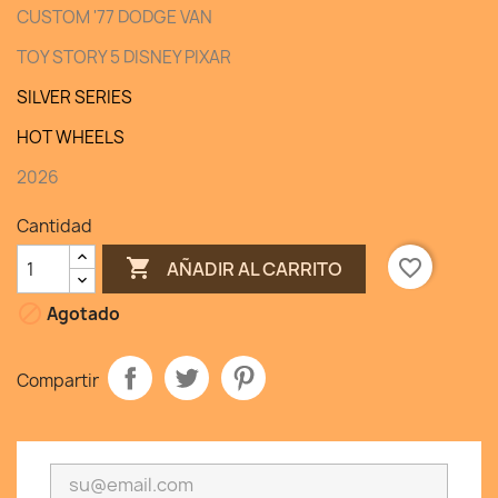
CUSTOM '77 DODGE VAN
TOY STORY 5 DISNEY PIXAR
SILVER SERIES
HOT WHEELS
2026
Cantidad

favorite_border
AÑADIR AL CARRITO

Agotado
Compartir