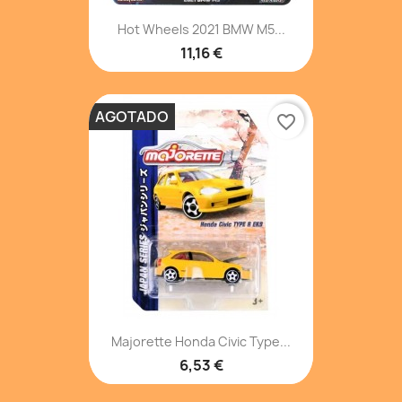
Hot Wheels 2021 BMW M5...
11,16 €
AGOTADO
favorite_border
Majorette Honda Civic Type...
6,53 €