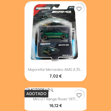
favorite_border
Majorette Mercedes-AMG A 35...
7,02 €
AGOTADO
favorite_border
Mini GT Range Rover 1971...
16,12 €