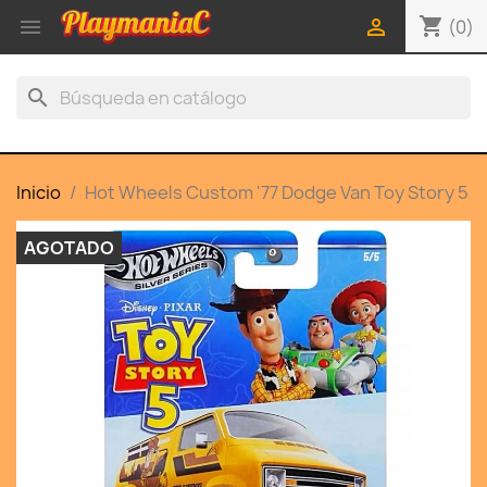
shopping_cart


(0)
search
Inicio
Hot Wheels Custom '77 Dodge Van Toy Story 5
AGOTADO