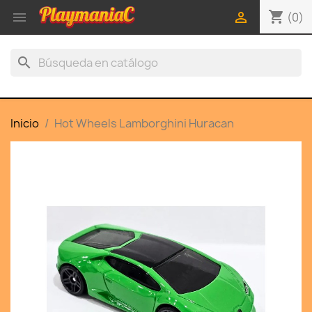
shopping_cart


(0)
search
Inicio
Hot Wheels Lamborghini Huracan