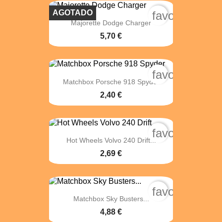
AGOTADO
favorite_bord
Majorette Dodge Charger
5,70 €
favorite_bord
Matchbox Porsche 918 Spyder
2,40 €
favorite_bord
Hot Wheels Volvo 240 Drift...
2,69 €
favorite_bord
Matchbox Sky Busters...
4,88 €