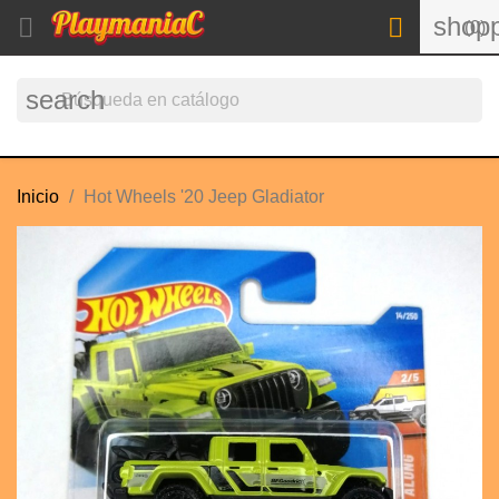
shopp


(0)
search
Inicio
Hot Wheels '20 Jeep Gladiator