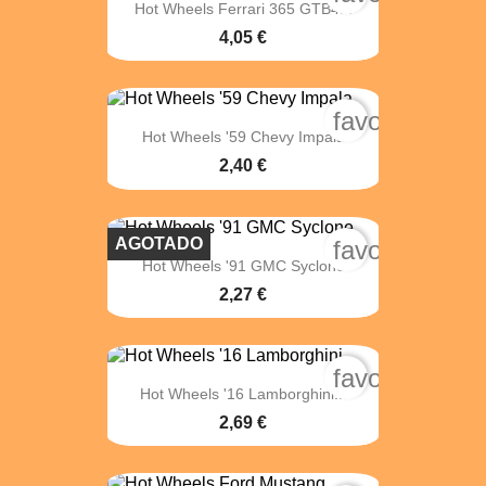
Hot Wheels Ferrari 365 GTB4...
4,05 €
favorite_bord
Hot Wheels '59 Chevy Impala
2,40 €
AGOTADO
favorite_bord
Hot Wheels '91 GMC Syclone
2,27 €
favorite_bord
Hot Wheels '16 Lamborghini...
2,69 €