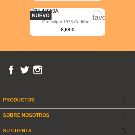
NUEVO
favorite_bord
Greenlight 1973 Cadillac...
8,68 €
Facebook
Twitter
Instagram

PRODUCTOS

SOBRE NOSOTROS

SU CUENTA