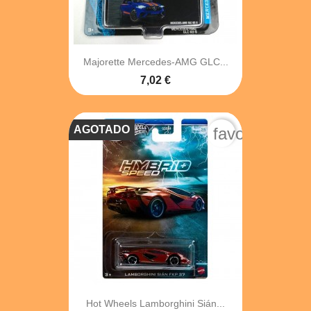
Majorette Mercedes-AMG GLC...
7,02 €
AGOTADO
favorite_bord
Hot Wheels Lamborghini Sián...