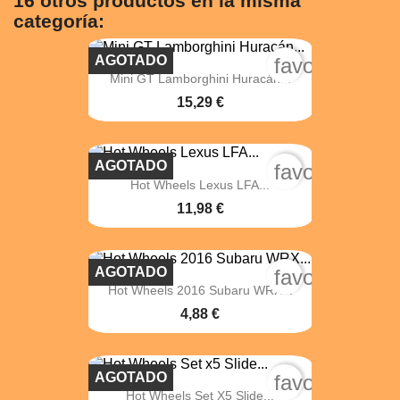
16 otros productos en la misma
categoría:
AGOTADO
favorite_bord
Mini GT Lamborghini Huracán...
15,29 €
AGOTADO
favorite_bord
Hot Wheels Lexus LFA...
11,98 €
AGOTADO
favorite_bord
Hot Wheels 2016 Subaru WRX...
4,88 €
AGOTADO
favorite_bord
Hot Wheels Set X5 Slide...